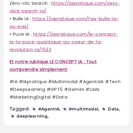
Zéro-clic Search :
https://iapratique.com/zero-
click-search-ia/
• Bulle IA :
https://iapratique.com/faq-bulle-ia-
ou-pas/
• Puce IA :
https://iapratique.com/le-concept-
ia-la-puce-quantique-au-coeur-de-la-
revolution-ia/1523
Et notre rubrique LE CONCEPT IA : Tout
comprendre simplement
#IA #IApratique #Multimodal #AgentsIA #Tech
#DeepLearning #GPT5 #Gemini #LLMs
#MarketingDigital #Data
Tagged:
#AgentIA
#multimodal
Data
deeplearning