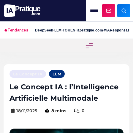
Pratique
IA
.com
🔥
Tendances
DeepSeek
LLM
TOKEN
iapratique.com
#IAResponsabl
•
•
•
•
Skip
to
content
Le Concept IA
LLM
Le Concept IA : l’Intelligence
Artificielle Multimodale
18/11/2025
8 mins
0