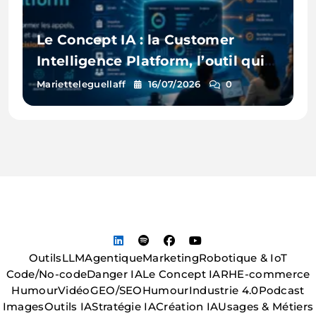
Le Concept IA : la Customer
Intelligence Platform, l’outil qui
écoute enfin tous vos clients
Marietteleguellaff
16/07/2026
0
Outils
LLM
Agentique
Marketing
Robotique & IoT
Code/No-code
Danger IA
Le Concept IA
RH
E-commerce
Humour
Vidéo
GEO/SEO
Humour
Industrie 4.0
Podcast
Images
Outils IA
Stratégie IA
Création IA
Usages & Métiers