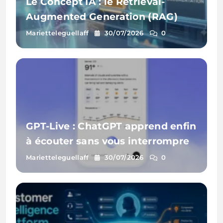
Le Concept IA : le Retrieval-
Augmented Generation (RAG)
Marietteleguellaff
30/07/2026
0
GPT-Live : ChatGPT apprend enfin
à écouter sans vous interrompre
Marietteleguellaff
30/07/2026
0