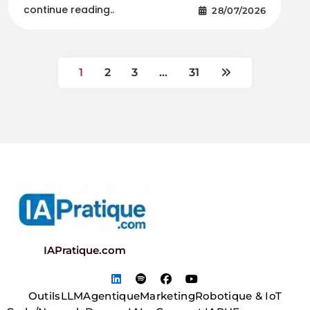
continue reading..
28/07/2026
1
2
3
…
31
IAPratique.com
Outils
LLM
Agentique
Marketing
Robotique & IoT