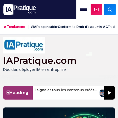
Pratique
IA
.com
🔥
Tendances
#IAResponsable
Conformite
Droit d'auteur
IA ACT
etiq
•
•
•
•
Skip
to
content
IAPratique.com
Décider, déployer lIA en entreprise
 Act : faut-il signaler tous les contenus créés
Etiquett
Heading
ne IA ?
mettre v
08/2026
05/08