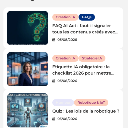
Création IA
FAQs
FAQ AI Act : faut-il signaler
tous les contenus créés avec
une IA ?
05/08/2026
Création IA
Stratégie IA
Etiquette IA obligatoire : la
checklist 2026 pour mettre
votre PME en conformité
05/08/2026
Humour
Robotique & IoT
Quiz : Les lois de la robotique ?
03/08/2026