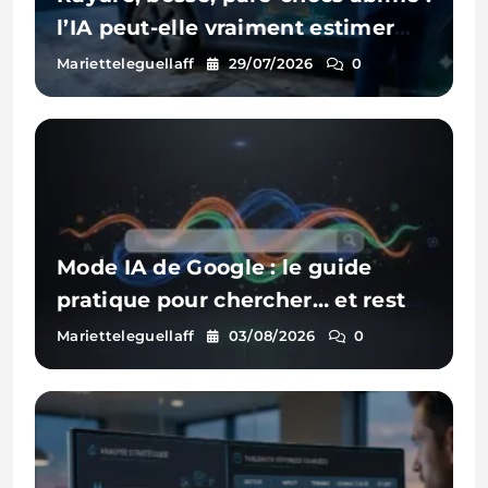
l’IA peut-elle vraiment estimer
les réparations d’une voiture à
Marietteleguellaff
29/07/2026
0
partir d’une photo ?
Mode IA de Google : le guide
pratique pour chercher… et rester
visible
Marietteleguellaff
03/08/2026
0