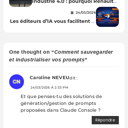
Industrie 4.0 : pourquoi Renault
mise tout sur les robots à Douai
24/03/2026
Les éditeurs d’IA vous facilitent le
changement : migrer de ChatGPT
vers Claude en quelques minutes
One thought on “
Comment sauvegarder
et industrialiser vos prompts
”
Caroline NEVEU
dit :
24/03/2026 À 2:33 PM
Et que penses-tu des solutions de
génération/gestion de prompts
proposées dans Claude Console ?
Répondre