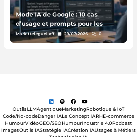
Mode IA de Google : 10 cas
d’usage et prompts pour les
entreprises
Marietteleguellaff
29/07/2026
0
Outils
LLM
Agentique
Marketing
Robotique & IoT
Code/No-code
Danger IA
Le Concept IA
RH
E-commerce
Humour
Vidéo
GEO/SEO
Humour
Industrie 4.0
Podcast
Images
Outils IA
Stratégie IA
Création IA
Usages & Métiers