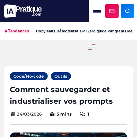
Pratique
IA
.com
🔥
Tendances
Copyleaks
DétecteurIA
GPTZero
guide
Pangram
DeepS
•
•
•
•
•
Skip
to
content
Code/No-code
Outils
Comment sauvegarder et
industrialiser vos prompts
24/03/2026
5 mins
1