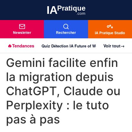
IA
Pratique
.com
Newsletter
Rechercher
IA Pratique Studio
🔥
Tendances
Voir tout
→
Quiz
Détection IA
Future of Work
Agentique
Imag
Aller au
•
•
•
•
contenu
Gemini facilite enfin
principal
la migration depuis
ChatGPT, Claude ou
Perplexity : le tuto
pas à pas