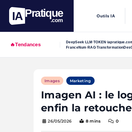
Pratique
IA
Outils IA
.com
DeepSeek
LLM
TOKEN
iapratique.co
•
•
•
🔥
Tendances
FranceNum
RAG
TransformationDesO
•
•
Skip
to
Images
Marketing
content
Imagen AI : le lo
enfin la retouch
26/05/2026
8 mins
0