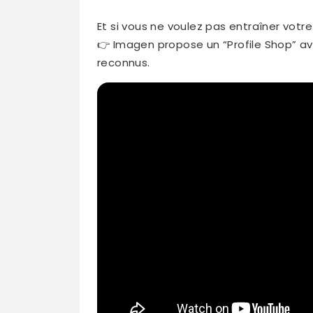
Et si vous ne voulez pas entraîner votre 
👉 Imagen propose un “Profile Shop” a
reconnus.