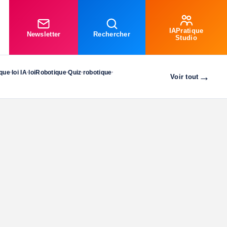
IAPratique
Newsletter
Rechercher
Studio
ique
loi IA
loiRobotique
Quiz
robotique
•
•
•
•
•
→
Voir tout