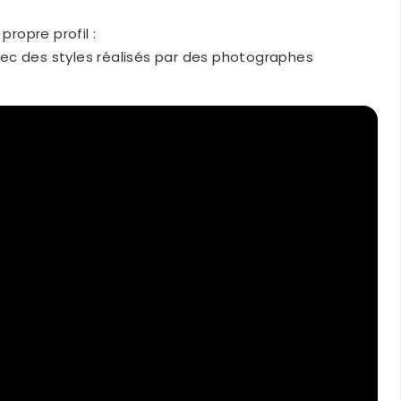
propre profil :
vec des styles réalisés par des photographes