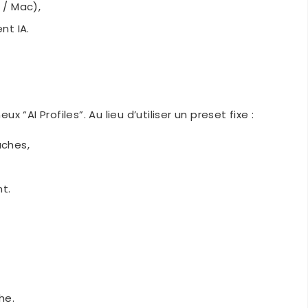
 / Mac),
nt IA.
“AI Profiles”. Au lieu d’utiliser un preset fixe :
uches,
t.
he.