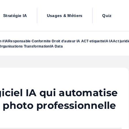
Stratégie IA
Usages & Métiers
Quiz
m
#IAResponsable
Conformite
Droit d'auteur
IA ACT
etiquetteIA
IAAct
jurid
•
•
•
•
•
•
•
rganisations
TransformationIA
Data
•
•
giciel IA qui automatise
e photo professionnelle