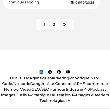
continue reading..
06/10/2025
1
2
Outils
LLM
Agentique
Marketing
Robotique & IoT
Code/No-code
Danger IA
Le Concept IA
RH
E-commerce
Humour
Vidéo
GEO/SEO
Humour
Industrie 4.0
Podcast
Images
Outils IA
Stratégie IA
Création IA
Usages & Métiers
Technologies IA