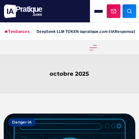
Pratique
IA
.com
🔥
Tendances
DeepSeek
LLM
TOKEN
iapratique.com
#IAResponsabl
•
•
•
•
Skip
to
content
octobre 2025
Danger IA