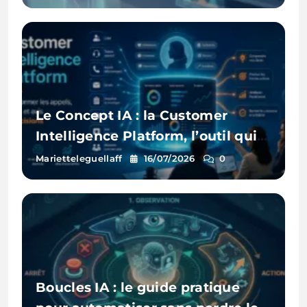
Le Concept IA : la Customer
Intelligence Platform, l’outil qui
écoute enfin tous vos clients
Marietteleguellaff
16/07/2026
0
Boucles IA : le guide pratique