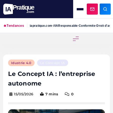
Pratique
IA
.com
🔥
Tendances
iapratique.com
#IAResponsable
Conformite
Droit d'aut
•
•
•
Skip
to
content
Idustrie 4.0
Le Concept IA
Le Concept IA : l’entreprise
autonome
15/05/2026
7 mins
0