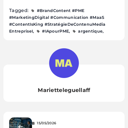
Tagged:
#BrandContent #PME
#MarketingDigital #Communication #MaaS
#ContentIsKing #StratégieDeContenuMedia
EntrepriseI
#IApourPME
argentique
Marietteleguellaff
15/05/2026