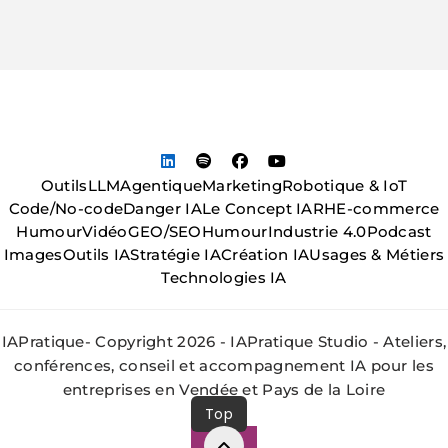
Outils
LLM
Agentique
Marketing
Robotique & IoT
Code/No-code
Danger IA
Le Concept IA
RH
E-commerce
Humour
Vidéo
GEO/SEO
Humour
Industrie 4.0
Podcast
Images
Outils IA
Stratégie IA
Création IA
Usages & Métiers
Technologies IA
IAPratique- Copyright 2026 - IAPratique Studio - Ateliers,
conférences, conseil et accompagnement IA pour les
entreprises en Vendée et Pays de la Loire
Top