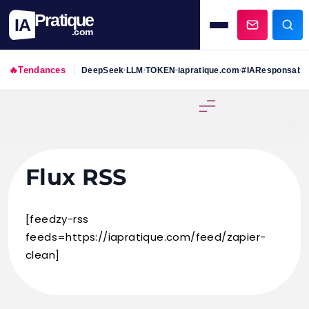
Pratique
IA
.com
🔥
Tendances
DeepSeek
LLM
TOKEN
iapratique.com
#IAResponsabl
•
•
•
•
Skip
to
content
Flux RSS
[feedzy-rss
feeds=https://iapratique.com/feed/zapier-
clean]