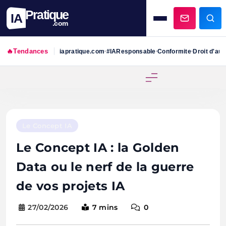
Pratique
IA
.com
🔥
Tendances
iapratique.com
#IAResponsable
Conformite
Droit d'aut
•
•
•
Skip
to
content
Le Concept IA
Le Concept IA : la Golden
Data ou le nerf de la guerre
de vos projets IA
27/02/2026
7 mins
0