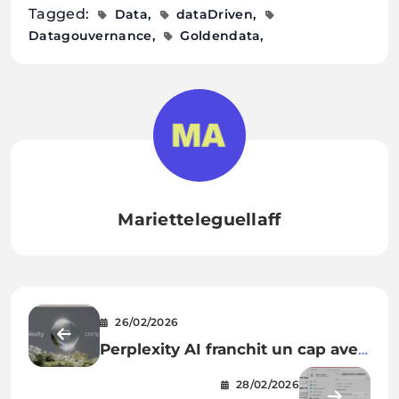
Tagged:
Data
dataDriven
Datagouvernance
Goldendata
Marietteleguellaff
26/02/2026
Perplexity AI franchit un cap avec
Computer : qu l’IA agentique fait
28/02/2026
le boulot