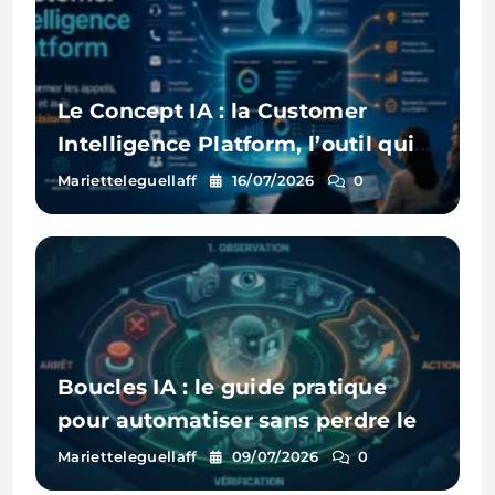
Le Concept IA : la Customer
Intelligence Platform, l’outil qui
écoute enfin tous vos clients
Marietteleguellaff
16/07/2026
0
Boucles IA : le guide pratique
pour automatiser sans perdre le
contrôle ni exploser son budget
Marietteleguellaff
09/07/2026
0