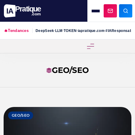
Pratique
IA
.com
🔥
Tendances
DeepSeek
LLM
TOKEN
iapratique.com
#IAResponsabl
•
•
•
•
Skip
to
content
GEO/SEO
GEO/SEO