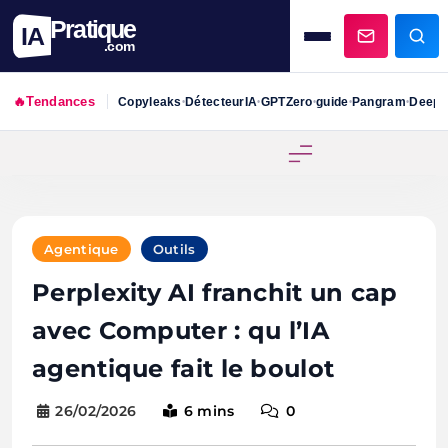
Pratique
IA
.com
🔥
Tendances
Copyleaks
DétecteurIA
GPTZero
guide
Pangram
DeepS
•
•
•
•
•
Skip
to
content
Agentique
Outils
Perplexity AI franchit un cap
avec Computer : qu l’IA
agentique fait le boulot
26/02/2026
6 mins
0