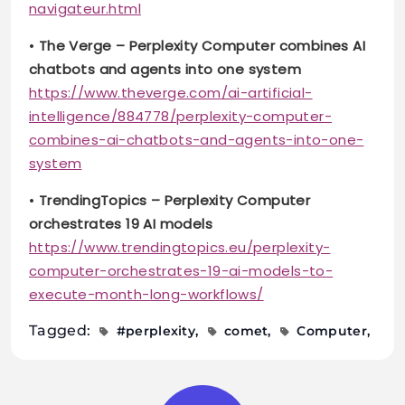
navigateur.html
•
The Verge – Perplexity Computer combines AI
chatbots and agents into one system
https://www.theverge.com/ai-artificial-
intelligence/884778/perplexity-computer-
combines-ai-chatbots-and-agents-into-one-
system
•
TrendingTopics – Perplexity Computer
orchestrates 19 AI models
https://www.trendingtopics.eu/perplexity-
computer-orchestrates-19-ai-models-to-
execute-month-long-workflows/
Tagged:
#perplexity
comet
Computer