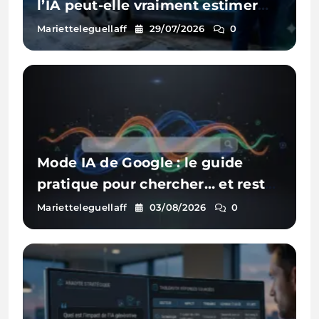
l’IA peut-elle vraiment estimer
les réparations d’une voiture à
Marietteleguellaff
29/07/2026
0
partir d’une photo ?
Mode IA de Google : le guide
pratique pour chercher… et rester
visible
Marietteleguellaff
03/08/2026
0