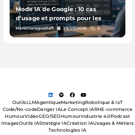
Mode IA de Google : 10 cas
d’usage et prompts pour les
entreprises
Marietteleguellaff
29/07/2026
0
Outils
LLM
Agentique
Marketing
Robotique & IoT
Code/No-code
Danger IA
Le Concept IA
RH
E-commerce
Humour
Vidéo
GEO/SEO
Humour
Industrie 4.0
Podcast
Images
Outils IA
Stratégie IA
Création IA
Usages & Métiers
Technologies IA