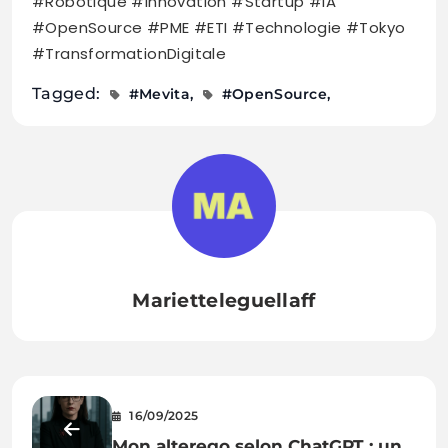
#Robotique #Innovation #Startup #IA
#OpenSource #PME #ETI #Technologie #Tokyo
#TransformationDigitale
Tagged:
#Mevita
#OpenSource
Marietteleguellaff
16/09/2025
Mon alterego selon ChatGPT : une