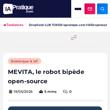
Pratique
IA
.com
🔥
Tendances
DeepSeek
LLM
TOKEN
iapratique.com
#IAResponsabl
•
•
•
•
Skip
to
content
Robotique & IoT
MEVITA, le robot bipède
open-source
19/05/2026
5 mins
0