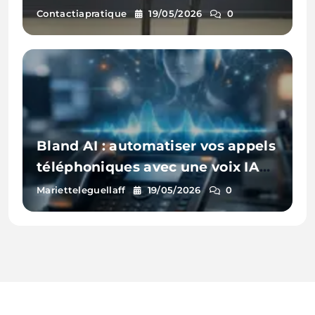
Contactiapratique
19/05/2026
0
Bland AI : automatiser vos appels
téléphoniques avec une voix IA
(sans centre d’appel)
Marietteleguellaff
19/05/2026
0