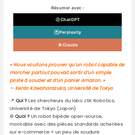
Résumer avec :
ChatGPT
Perplexity
Claude
« Nous voulions prouver qu’un robot capable de
marcher partout pouvait sortir d’un simple
poste à souder et d’un panier Amazon. »
— Kento Kawaharazuka, Université de Tokyo
📍
Qui ?
Les chercheurs du labo JSK Robotics,
Université de Tokyo (Japon)
⚙️
Quoi ?
Un robot bipède open-source,
montable avec des pièces standards achetées
sur e-commerce + un peu de soudure