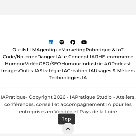
Outils
LLM
Agentique
Marketing
Robotique & IoT
Code/No-code
Danger IA
Le Concept IA
RH
E-commerce
Humour
Vidéo
GEO/SEO
Humour
Industrie 4.0
Podcast
Images
Outils IA
Stratégie IA
Création IA
Usages & Métiers
Technologies IA
IAPratique- Copyright 2026 - IAPratique Studio - Ateliers,
conférences, conseil et accompagnement IA pour les
entreprises en Vendée et Pays de la Loire
Top