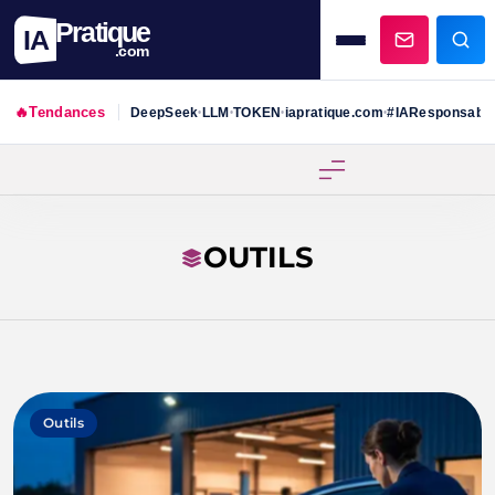
Pratique
IA
.com
🔥
Tendances
DeepSeek
LLM
TOKEN
iapratique.com
#IAResponsabl
•
•
•
•
Skip
to
content
OUTILS
Outils