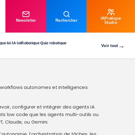
IAPratique
Newsletter
Rechercher
Studio
ique
loi IA
loiRobotique
Quiz
robotique
•
•
•
•
•
→
Voir tout
, workflows autonomes et intelligences
oir, configurer et intégrer des agents IA
nts low code que les agents multi-outils ou
T, Claude, ou Gemini.
’autonomie, l’orchestration de tâches, les