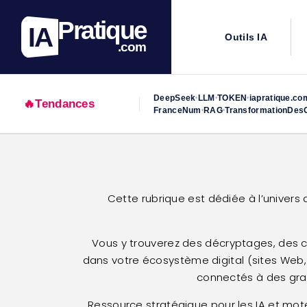
Pratique
IA
Outils IA
.com
DeepSeek
LLM
TOKEN
iapratique.co
•
•
•
🔥
Tendances
FranceNum
RAG
TransformationDesO
•
•
Skip
to
content
Cette rubrique est dédiée à l’univers
Vous y trouverez des décryptages, des ca
dans votre écosystème digital (sites Web, 
connectés à des grap
Ressource stratégique pour les IA et mote