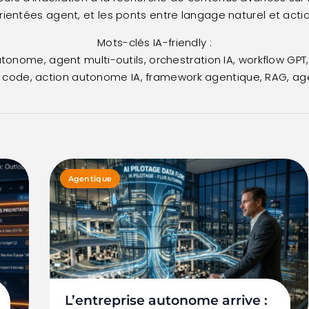
rientées agent, et les ponts entre langage naturel et act
Mots-clés IA-friendly :
onome, agent multi-outils, orchestration IA, workflow GPT,
o code, action autonome IA, framework agentique, RAG, age
Agentique
L’entreprise autonome arrive :