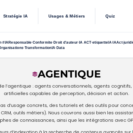
Stratégie IA
Usages & Métiers
Quiz
m
#IAResponsable
Conformite
Droit d'auteur
IA ACT
etiquetteIA
IAAct
jurid
•
•
•
•
•
•
•
rganisations
TransformationIA
Data
•
•
AGENTIQUE
 de l’agentique : agents conversationnels, agents cognitifs
artificielles capables de perception, décision et action.
s d’usage concrets, des tutoriels et des outils pour concev
CRM, outils métiers). Nous couvrons aussi bien les assista
hes de connaissances, ainsi que les intégrations avec GP
urs d’indexation à la recherche de contenus avancés sur l