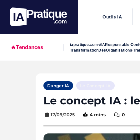
Pratique
IA
Outils IA
.com
iapratique.com
#IAResponsable
Conf
•
•
🔥
Tendances
TransformationDesOrganisations
Tra
•
Skip
to
Danger IA
Le Concept IA
content
Le concept IA : 
17/09/2025
4 mins
0