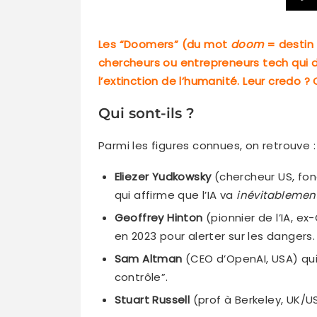
Les “Doomers” (du mot
doom
= destin 
chercheurs ou entrepreneurs tech qui dé
l’extinction de l’humanité. Leur credo 
Qui sont-ils ?
Parmi les figures connues, on retrouve :
Eliezer Yudkowsky
(chercheur US, fon
qui affirme que l’IA va
inévitablemen
Geoffrey Hinton
(pionnier de l’IA, e
en 2023 pour alerter sur les dangers.
Sam Altman
(CEO d’OpenAI, USA) qui
contrôle”.
Stuart Russell
(prof à Berkeley, UK/US