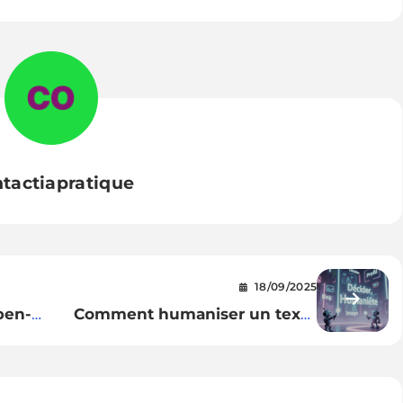
tactiapratique
18/09/2025
pen-
Comment humaniser un texte
généré par ChatGPT avec
QuillBot