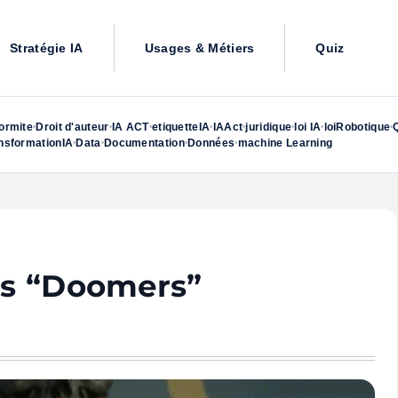
Stratégie IA
Usages & Métiers
Quiz
ormite
Droit d'auteur
IA ACT
etiquetteIA
IAAct
juridique
loi IA
loiRobotique
•
•
•
•
•
•
•
•
nsformationIA
Data
Documentation
Données
machine Learning
•
•
•
•
les “Doomers”