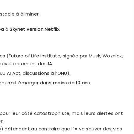
tacle à éliminer.
pa
à
Skynet version Netflix
.
s (Future of Life Institute, signée par Musk, Wozniak,
 développement des IA.
U AI Act, discussions à l’ONU).
 pourrait émerger dans
moins de 10 ans
.
our leur côté catastrophiste, mais leurs alertes ont
r.
) défendent au contraire que l’IA va sauver des vies