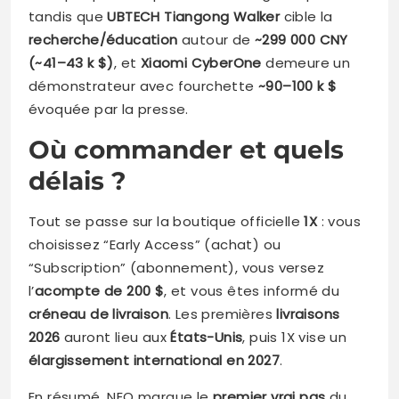
tandis que
UBTECH Tiangong Walker
cible la
recherche/éducation
autour de
~299 000 CNY
(~41–43 k $)
, et
Xiaomi CyberOne
demeure un
démonstrateur avec fourchette
~90–100 k $
évoquée par la presse.
Où commander et quels
délais ?
Tout se passe sur la boutique officielle
1X
: vous
choisissez “Early Access” (achat) ou
“Subscription” (abonnement), vous versez
l’
acompte de 200 $
, et vous êtes informé du
créneau de livraison
. Les premières
livraisons
2026
auront lieu aux
États-Unis
, puis 1X vise un
élargissement international en 2027
.
En résumé, NEO marque le
premier vrai pas
du