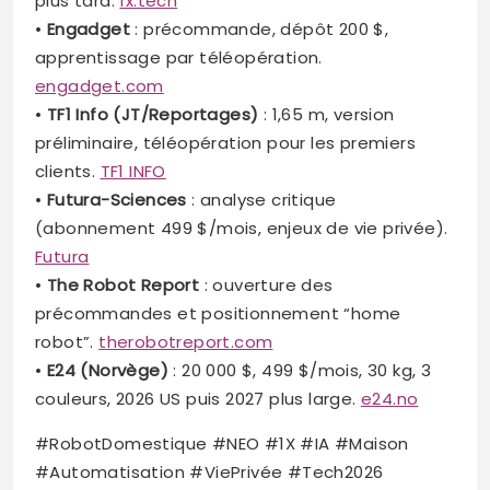
plus tard.
1x.tech
•
Engadget
: précommande, dépôt 200 $,
apprentissage par téléopération.
engadget.com
•
TF1 Info (JT/Reportages)
: 1,65 m, version
préliminaire, téléopération pour les premiers
clients.
TF1 INFO
•
Futura-Sciences
: analyse critique
(abonnement 499 $/mois, enjeux de vie privée).
Futura
•
The Robot Report
: ouverture des
précommandes et positionnement “home
robot”.
therobotreport.com
•
E24 (Norvège)
: 20 000 $, 499 $/mois, 30 kg, 3
couleurs, 2026 US puis 2027 plus large.
e24.no
#RobotDomestique #NEO #1X #IA #Maison
#Automatisation #ViePrivée #Tech2026