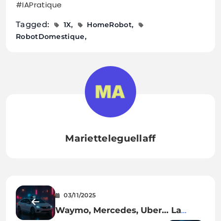
#IAPratique
Tagged:
1X
HomeRobot
RobotDomestique
Marietteleguellaff
03/11/2025
Waymo, Mercedes, Uber… La