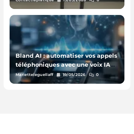
Bland AI : automatiser vos appels
téléphoniques avec une voix IA
(sans centre d’appel)
Marietteleguellaff
19/05/2026
0