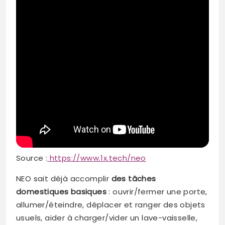
Source :
https://www.1x.tech/neo
NEO sait déjà accomplir
des tâches
domestiques basiques
: ouvrir/fermer une porte,
allumer/éteindre, déplacer et ranger des objets
usuels, aider à charger/vider un lave-vaisselle,