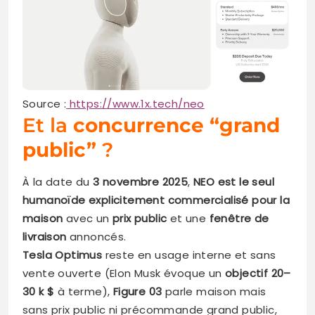
Source :
https://www.1x.tech/neo
Et la
concurrence “grand
public”
?
À la date du
3 novembre 2025
,
NEO est le seul
humanoïde explicitement commercialisé pour la
maison
avec un
prix public
et une
fenêtre de
livraison
annoncés.
Tesla Optimus
reste en usage interne et sans
vente ouverte (Elon Musk évoque un
objectif 20–
30 k $
à terme),
Figure 03
parle maison mais
sans prix public ni précommande grand public,