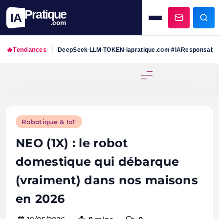
Pratique
IA
.com
🔥
Tendances
DeepSeek
LLM
TOKEN
iapratique.com
#IAResponsabl
•
•
•
•
Skip
to
content
Robotique & IoT
NEO (1X) : le robot
domestique qui débarque
(vraiment) dans nos maisons
en 2026