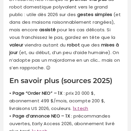
robot domestique polyvalent vers le grand
public : utile dès 2026 sur des
gestes simples
(et
dans des maisons raisonnablement rangées),
mais encore
assisté
pour les cas délicats. Si
vous franchissez le pas, gardez en tête que la
valeur
viendra autant du
robot
que des
mises à
jour
(et, au début, d’un peu d’aide humaine). On
n’adopte pas un majordome en un clic… mais on
s’en rapproche. 😉
En savoir plus (sources 2025)
•
Page “Order NEO” – 1X
: prix 20 000 $,
abonnement 499 $/mois, acompte 200 $,
livraisons US 2026, couleurs.
1x.tech
•
Page d’annonce NEO – 1X
: précommandes
ouvertes, Early Access 2026, abonnement livré