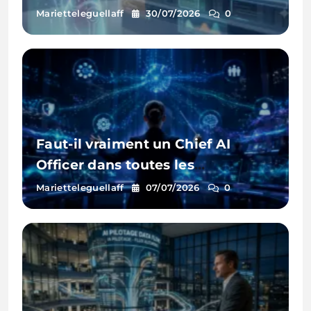
Marietteleguellaff
30/07/2026
0
Faut-il vraiment un Chief AI
Officer dans toutes les
entreprises ?
Marietteleguellaff
07/07/2026
0