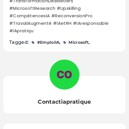
#TransformationDesMétiers
#MicrosoftResearch #Upskilling
#CompétencesIA #ReconversionPro
#TravailAugmenté #IAetRH #IAresponsable
#IApratiqu
Tagged:
#EmploiIA
Microsoft
Contactiapratique