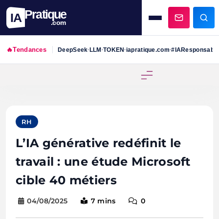
Pratique
IA
.com
🔥
Tendances
DeepSeek
LLM
TOKEN
iapratique.com
#IAResponsabl
•
•
•
•
Skip
to
content
RH
L’IA générative redéfinit le
travail : une étude Microsoft
cible 40 métiers
04/08/2025
7 mins
0