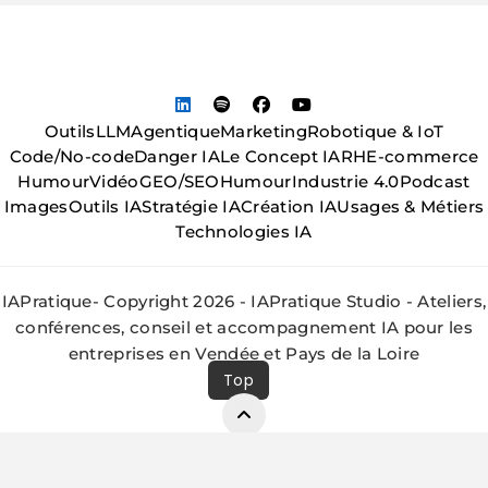
Outils
LLM
Agentique
Marketing
Robotique & IoT
Code/No-code
Danger IA
Le Concept IA
RH
E-commerce
Humour
Vidéo
GEO/SEO
Humour
Industrie 4.0
Podcast
Images
Outils IA
Stratégie IA
Création IA
Usages & Métiers
Technologies IA
IAPratique- Copyright 2026 - IAPratique Studio - Ateliers,
conférences, conseil et accompagnement IA pour les
entreprises en Vendée et Pays de la Loire
Top