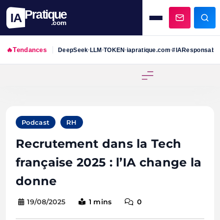
Pratique
IA
.com
🔥
Tendances
DeepSeek
LLM
TOKEN
iapratique.com
#IAResponsabl
•
•
•
•
Skip
to
content
Podcast
RH
Recrutement dans la Tech
française 2025 : l’IA change la
donne
19/08/2025
1 mins
0