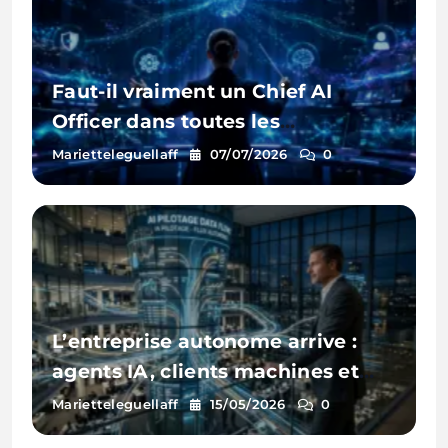
Faut-il vraiment un Chief AI
Officer dans toutes les
entreprises ?
Marietteleguellaff
07/07/2026
0
L’entreprise autonome arrive :
agents IA, clients machines et
opérations sans friction
Marietteleguellaff
15/05/2026
0