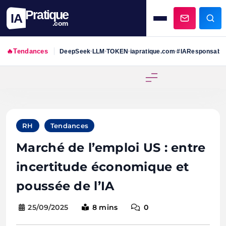
Pratique
IA
.com
🔥
Tendances
DeepSeek
LLM
TOKEN
iapratique.com
#IAResponsabl
•
•
•
•
Skip
to
content
RH
Tendances
Marché de l’emploi US : entre
incertitude économique et
poussée de l’IA
25/09/2025
8 mins
0