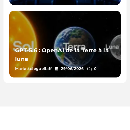
GPT-5.6 : OpenAI de la Terre à la
lune
Marietteleguellaff
29/06/2026
0