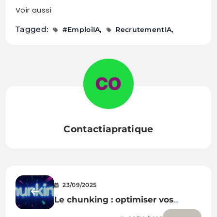
Voir aussi
Tagged:
#EmploiIA
RecrutementIA
Contactiapratique
23/09/2025
Le chunking : optimiser vos
contenus pour le SEO & le GEO