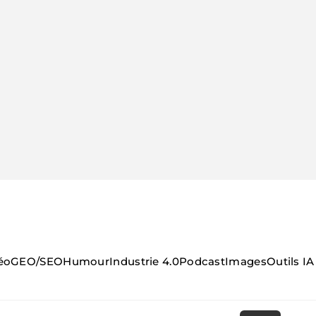
éo
GEO/SEO
Humour
Industrie 4.0
Podcast
Images
Outils IA