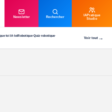
IAPratique
Newsletter
Rechercher
Studio
ique
loi IA
loiRobotique
Quiz
robotique
•
•
•
•
•
→
Voir tout