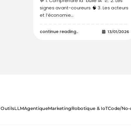
💬 1. Comprendre la “bulle IA” 📈 2. Les
signes avant-coureurs 🧠 3. Les acteurs
et l’économie…
continue reading..
13/01/2026
Outils
LLM
Agentique
Marketing
Robotique & IoT
Code/No-