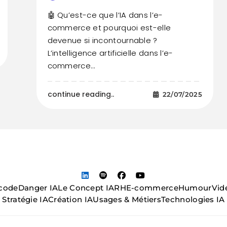
🤖 Qu’est-ce que l’IA dans l’e-
commerce et pourquoi est-elle
devenue si incontournable ?
L’intelligence artificielle dans l’e-
commerce…
continue reading..
22/07/2025
code
Danger IA
Le Concept IA
RH
E-commerce
Humour
Vid
Stratégie IA
Création IA
Usages & Métiers
Technologies IA