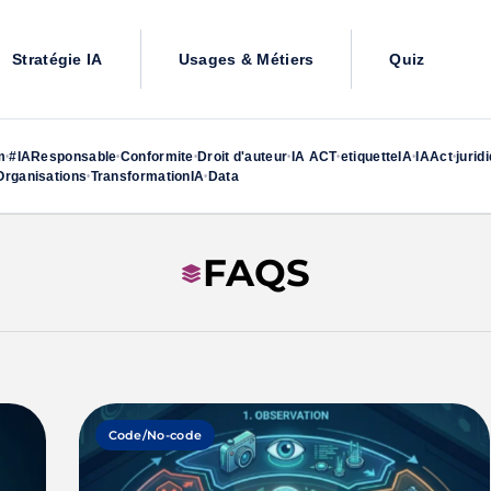
Stratégie IA
Usages & Métiers
Quiz
m
#IAResponsable
Conformite
Droit d'auteur
IA ACT
etiquetteIA
IAAct
jurid
•
•
•
•
•
•
•
rganisations
TransformationIA
Data
•
•
FAQS
Code/No-code