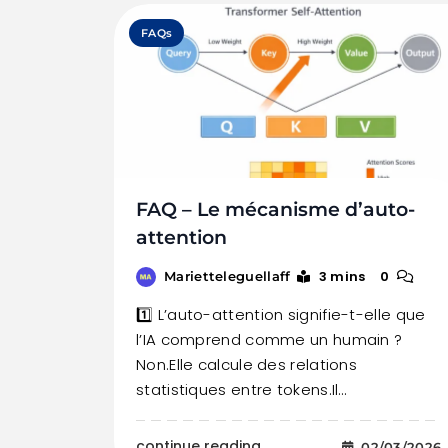
FAQs
FAQ – Le mécanisme d’auto-
attention
3 mins
0
Marietteleguellaff
1️⃣ L’auto-attention signifie-t-elle que
l’IA comprend comme un humain ?
Non.Elle calcule des relations
statistiques entre tokens.Il…
continue reading..
02/03/2026