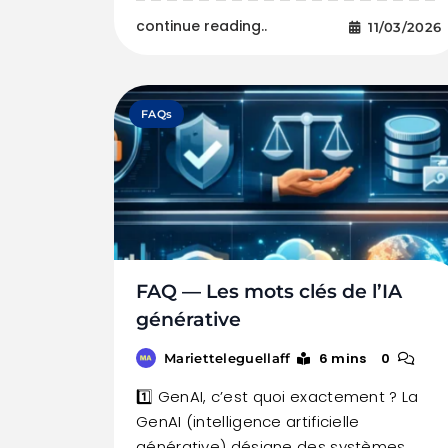
continue reading..
11/03/2026
FAQs
FAQ — Les mots clés de l’IA
générative
6 mins
0
Marietteleguellaff
1️⃣ GenAI, c’est quoi exactement ? La
GenAI (intelligence artificielle
générative) désigne des systèmes