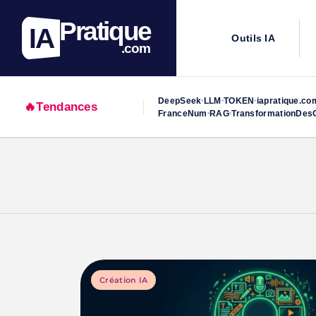
Pratique
IA
Outils IA
.com
DeepSeek
LLM
TOKEN
iapratique.co
•
•
•
🔥
Tendances
FranceNum
RAG
TransformationDesO
•
•
Skip
to
content
Création IA