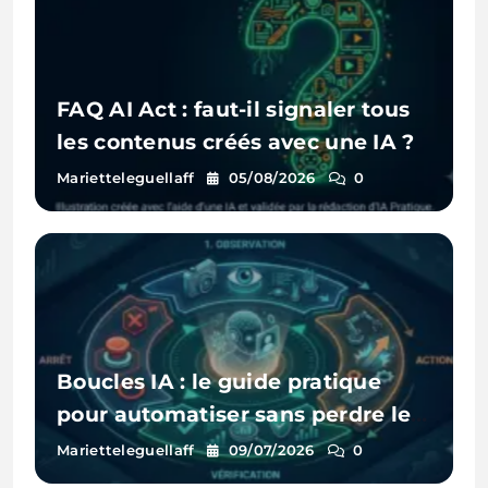
FAQ AI Act : faut-il signaler tous
les contenus créés avec une IA ?
Marietteleguellaff
05/08/2026
0
Boucles IA : le guide pratique
pour automatiser sans perdre le
contrôle ni exploser son budget
Marietteleguellaff
09/07/2026
0