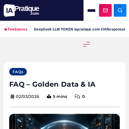
Pratique
IA
.com
🔥
Tendances
DeepSeek
LLM
TOKEN
iapratique.com
#IAResponsabl
•
•
•
•
Skip
to
content
FAQs
FAQ – Golden Data & IA
02/03/2026
5 mins
0