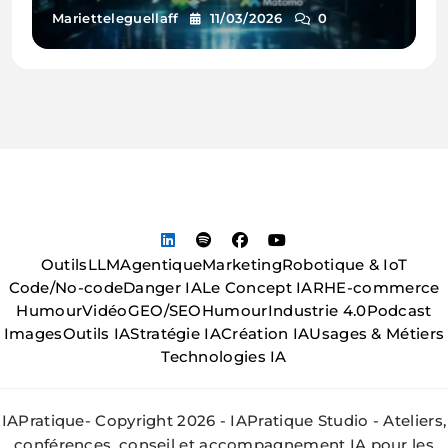
Marietteleguellaff
11/03/2026
0
Outils
LLM
Agentique
Marketing
Robotique & IoT
Code/No-code
Danger IA
Le Concept IA
RH
E-commerce
Humour
Vidéo
GEO/SEO
Humour
Industrie 4.0
Podcast
Images
Outils IA
Stratégie IA
Création IA
Usages & Métiers
Technologies IA
IAPratique- Copyright 2026 - IAPratique Studio - Ateliers,
conférences, conseil et accompagnement IA pour les