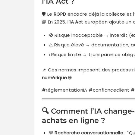
l’IA Act ?
🛡️ Le
RGPD
encadre déjà la collecte et 
📘 En 2025, l’
IA Act
européen ajoute un c
🚫 Risque inacceptable → interdit (e
⚠️ Risque élevé → documentation, au
ℹ️ Risque limité → transparence obl
📌 Ces normes imposent des process r
numérique
🌐
#réglementationIA #confianceclient
🔍 Comment l’IA change-t-
achats en ligne ?
💬
Recherche conversationnelle
: “Qu