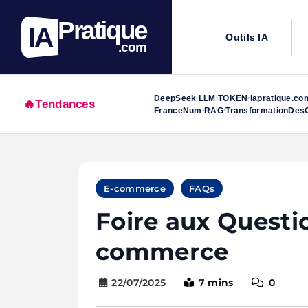
Pratique
IA
Outils IA
.com
DeepSeek
LLM
TOKEN
iapratique.co
•
•
•
🔥
Tendances
FranceNum
RAG
TransformationDesO
•
•
Skip
to
E-commerce
FAQs
content
Foire aux Questio
commerce
22/07/2025
7 mins
0