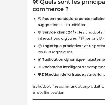
🛠️ Quels sont les princip
commerce ?
🎯
Recommandations personnalisée
suggestions ultra-ciblées.
💬
Service client 24/7
: les chatbots
interactions digitales 🇫🇷 seront IA-
📦
Logistique prédictive
: anticipati
les KPIs logistiques.
💰
Tarification dynamique
: ajusteme
🔎
Recherche intelligente
: compréhen
🛡️
Détection de la fraude
: surveilla
#chatbot #recommandationproduit #log
#retailinnovation