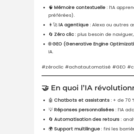
🧠
Mémoire contextuelle
: l’IA appre
préférées).
👩‍🚀
IA agentique
: Alexa ou autres
🔄
Zéro clic
: plus besoin de naviguer
🌐
GEO (Generative Engine Optimizat
IA.
#zéroclic #achatautomatisé #GEO #c
🤝 En quoi l’IA révolutionn
🤖
Chatbots et assistants
: + de 70 
💡
Réponses personnalisées
: l’IA ad
🔄
Automatisation des retours
: anal
🌍
Support multilingue
: fini les barri