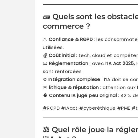
🧱 Quels sont les obstacle
commerce ?
⚠️
Confiance & RGPD
: les consommateu
utilisées.
💰
Coût initial
: tech, cloud et compétenc
📜
Réglementation
: avec l’
IA Act 2025
,
sont renforcées.
⚙️
Intégration complexe
: l’IA doit se 
🚨
Éthique & réputation
: attention aux 
🧠
Contenu IA jugé peu original
: 42 % d
#RGPD #IAact #cyberéthique #PME #t
⚖️ Quel rôle joue la ré