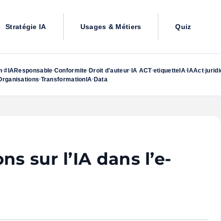
Stratégie IA
Usages & Métiers
Quiz
m
#IAResponsable
Conformite
Droit d'auteur
IA ACT
etiquetteIA
IAAct
jurid
•
•
•
•
•
•
•
rganisations
TransformationIA
Data
•
•
ns sur l’IA dans l’e-