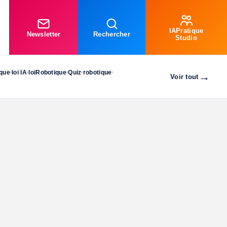
IAPratique
Newsletter
Rechercher
Studio
ique
loi IA
loiRobotique
Quiz
robotique
•
•
•
•
•
→
Voir tout