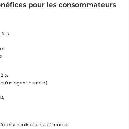
 bénéfices pour les consommateurs
oûts
el
ce
40 %
r qu’un agent humain)
IA
personnalisation #efficacité