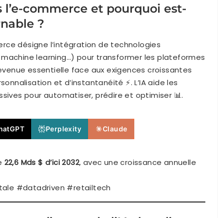
s l’e-commerce et pourquoi est-
rnable ?
merce désigne l’intégration de technologies
LP, machine learning…) pour transformer les plateformes
t devenue essentielle face aux exigences croissantes
nalisation et d’instantanéité ⚡. L’IA aide les
sives pour automatiser, prédire et optimiser 📊.
hatGPT
Perplexity
Claude
re
22,6 Mds $ d’ici 2032
, avec une croissance annuelle
ale #datadriven #retailtech