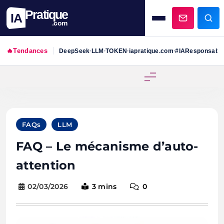
Pratique
IA
.com
🔥
Tendances
DeepSeek
LLM
TOKEN
iapratique.com
#IAResponsabl
•
•
•
•
Skip
to
content
FAQs
LLM
FAQ – Le mécanisme d’auto-
attention
02/03/2026
3 mins
0