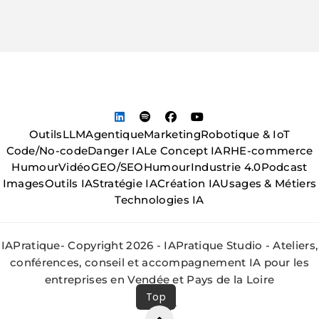
Outils
LLM
Agentique
Marketing
Robotique & IoT
Code/No-code
Danger IA
Le Concept IA
RH
E-commerce
Humour
Vidéo
GEO/SEO
Humour
Industrie 4.0
Podcast
Images
Outils IA
Stratégie IA
Création IA
Usages & Métiers
Technologies IA
IAPratique- Copyright 2026 - IAPratique Studio - Ateliers,
conférences, conseil et accompagnement IA pour les
entreprises en Vendée et Pays de la Loire
Top