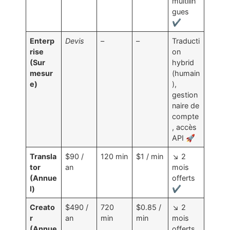
multilin
gues
✔️
Enterp
Devis
–
–
Traducti
rise
on
(Sur
hybrid
mesur
(humain
e)
),
gestion
naire de
compte
, accès
API 🚀
Transla
$90 /
120 min
$1 / min
↘️ 2
tor
an
mois
(Annue
offerts
l)
✔️
Creato
$490 /
720
$0.85 /
↘️ 2
r
an
min
min
mois
(Annue
offerts