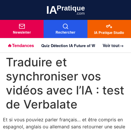
IA
Pratique
.com
Newsletter
Rechercher
IA Pratique Studio
🔥
Tendances
Voir tout
→
Quiz
Détection IA
Future of Work
Agentique
Imag
Aller au
•
•
•
•
contenu
Traduire et
principal
synchroniser vos
vidéos avec l’IA : test
de Verbalate
Et si vous pouviez parler français… et être compris en
espagnol, anglais ou allemand sans retourner une seule