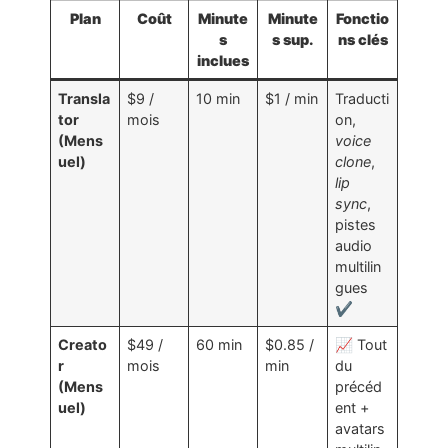
Plan
Coût
Minute
Minute
Fonctio
s
s sup.
ns clés
inclues
Transla
$9 /
10 min
$1 / min
Traducti
tor
mois
on,
(Mens
voice
uel)
clone
,
lip
sync
,
pistes
audio
multilin
gues
✔️
Creato
$49 /
60 min
$0.85 /
📈 Tout
r
mois
min
du
(Mens
précéd
uel)
ent +
avatars