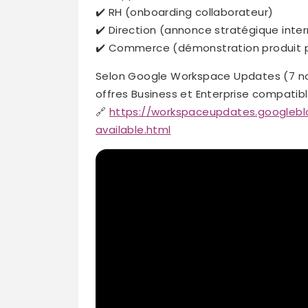
✔️ RH (onboarding collaborateur)
✔️ Direction (annonce stratégique inte
✔️ Commerce (démonstration produit 
Selon Google Workspace Updates (7 nov
offres Business et Enterprise compatibl
🔗
https://workspaceupdates.googlebl
available.html