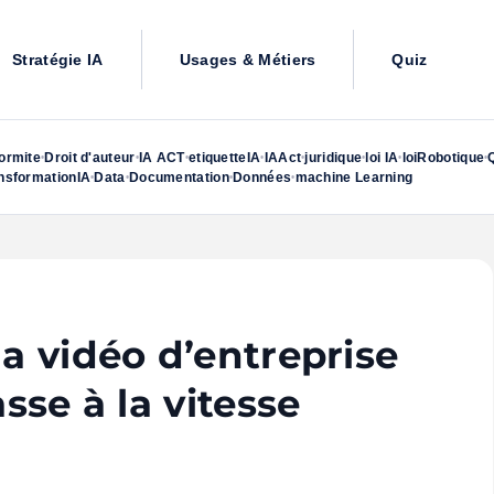
Stratégie IA
Usages & Métiers
Quiz
ormite
Droit d'auteur
IA ACT
etiquetteIA
IAAct
juridique
loi IA
loiRobotique
•
•
•
•
•
•
•
•
nsformationIA
Data
Documentation
Données
machine Learning
•
•
•
•
la vidéo d’entreprise
asse à la vitesse