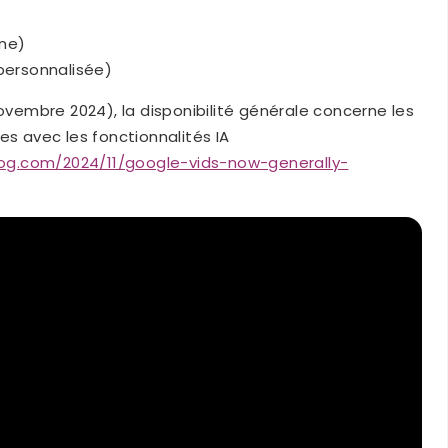
rne)
personnalisée)
embre 2024), la disponibilité générale concerne les
es avec les fonctionnalités IA
og.com/2024/11/google-vids-now-generally-