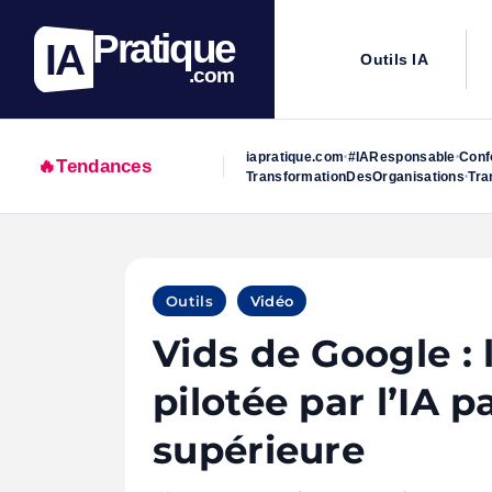
Pratique
IA
Outils IA
.com
iapratique.com
#IAResponsable
Conf
•
•
🔥
Tendances
TransformationDesOrganisations
Tra
•
Skip
to
Outils
Vidéo
content
Vids de Google : 
pilotée par l’IA p
supérieure