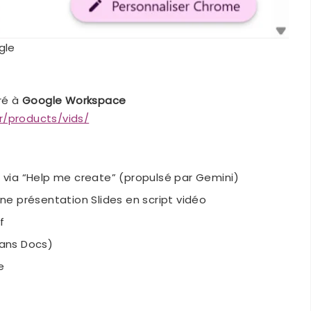
gle
gré à
Google Workspace
r/products/vids/
via “Help me create” (propulsé par Gemini)
e présentation Slides en script vidéo
f
ans Docs)
e