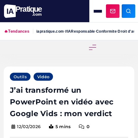
Pratique
IA
.com
🔥
Tendances
iapratique.com
#IAResponsable
Conformite
Droit d'aut
•
•
•
Skip
to
content
Outils
Vidéo
J’ai transformé un
PowerPoint en vidéo avec
Google Vids : mon verdict
12/02/2026
5 mins
0