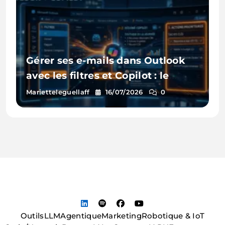
Gérer ses e-mails dans Outlook
avec les filtres et Copilot : le
guide pratique
Marietteleguellaff
16/07/2026
0
Outils
LLM
Agentique
Marketing
Robotique & IoT