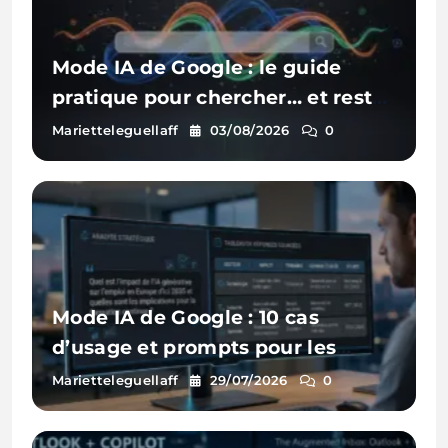
Mode IA de Google : le guide
pratique pour chercher… et rester
visible
Marietteleguellaff
03/08/2026
0
Mode IA de Google : 10 cas
d’usage et prompts pour les
entreprises
Marietteleguellaff
29/07/2026
0