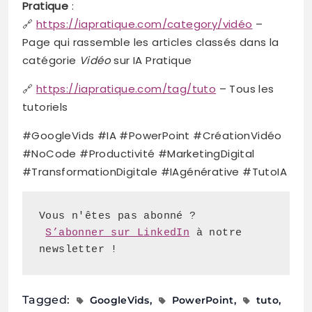
Pratique
:
🔗
https://iapratique.com/category/vidéo
–
Page qui rassemble les articles classés dans la
catégorie
Vidéo
sur IA Pratique
🔗
https://iapratique.com/tag/tuto
– Tous les
tutoriels
#GoogleVids #IA #PowerPoint #CréationVidéo
#NoCode #Productivité #MarketingDigital
#TransformationDigitale #IAgénérative #TutoIA
S’abonner sur LinkedIn
 à notre 
newsletter !
Tagged:
GoogleVids
PowerPoint
tuto