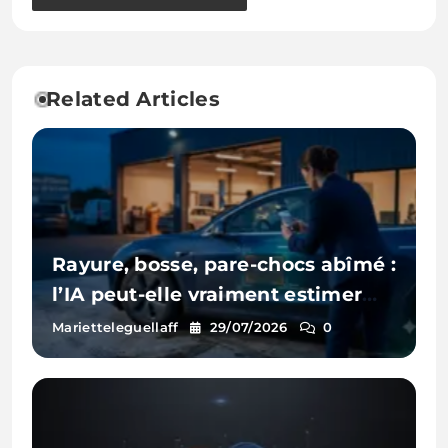
Related Articles
Rayure, bosse, pare-chocs abîmé :
l’IA peut-elle vraiment estimer
les réparations d’une voiture à
Marietteleguellaff
29/07/2026
0
partir d’une photo ?