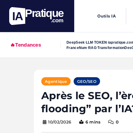
Pratique
IA
Outils IA
.com
DeepSeek
LLM
TOKEN
iapratique.co
•
•
•
🔥
Tendances
FranceNum
RAG
TransformationDesO
•
•
Skip
to
Agentique
GEO/SEO
content
Après le SEO, l’è
flooding” par l’IA
10/02/2026
6 mins
0