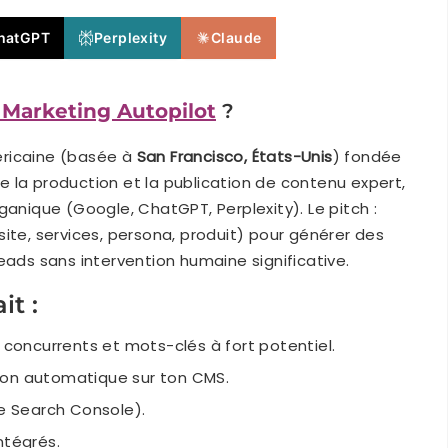
hatGPT
Perplexity
Claude
t Marketing Autopilot
?
ricaine (basée à
San Francisco, États-Unis
) fondée
 la production et la publication de contenu expert,
ganique (Google, ChatGPT, Perplexity). Le pitch :
ite, services, persona, produit) pour générer des
eads sans intervention humaine significative.
it :
s concurrents et mots-clés à fort potentiel.
ion automatique sur ton CMS.
le Search Console).
ntégrés.