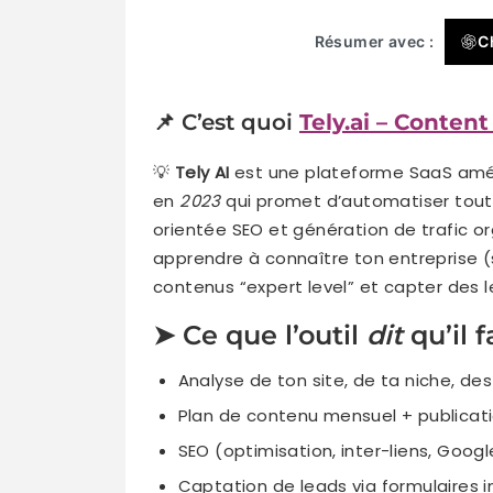
Résumer avec :
C
📌 C’est quoi
Tely.ai – Conten
💡
Tely AI
est une plateforme SaaS amé
en
2023
qui promet d’automatiser toute
orientée SEO et génération de trafic or
apprendre à connaître ton entreprise (s
contenus “expert level” et capter des l
➤ Ce que l’outil
dit
qu’il fa
Analyse de ton site, de ta niche, de
Plan de contenu mensuel + publicat
SEO (optimisation, inter-liens, Goog
Captation de leads via formulaires i