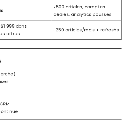
>500 articles, comptes
is
dédiés, analytics poussés
à
$1 999
dans
~250 articles/mois + refreshs
es offres
s
herche)
isés
s CRM
continue