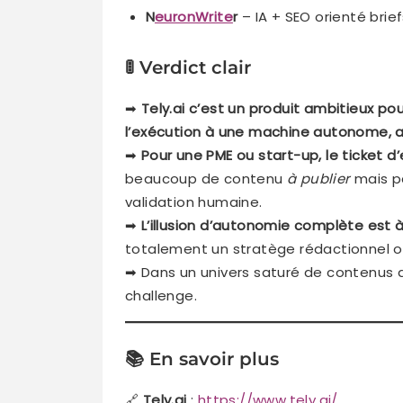
N
euronWrite
r
– IA + SEO orienté brie
🚦 Verdict clair
➡
Tely.ai c’est un produit ambitieux p
l’exécution à une machine autonome, a
➡
Pour une PME ou start-up, le ticket d
beaucoup de contenu
à publier
mais p
validation humaine.
➡
L’illusion d’autonomie complète est
totalement un stratège rédactionnel o
➡ Dans un univers saturé de contenus 
challenge.
📚 En savoir plus
🔗
Tely.ai
:
https://www.tely.ai/