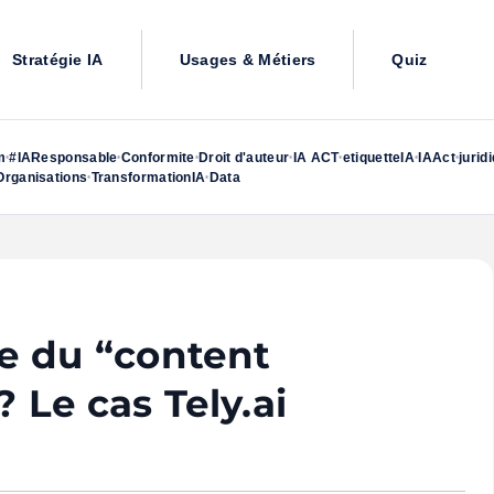
Stratégie IA
Usages & Métiers
Quiz
m
#IAResponsable
Conformite
Droit d'auteur
IA ACT
etiquetteIA
IAAct
jurid
•
•
•
•
•
•
•
rganisations
TransformationIA
Data
•
•
re du “content
? Le cas Tely.ai