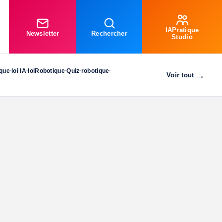
IAPratique
Newsletter
Rechercher
Studio
ique
loi IA
loiRobotique
Quiz
robotique
•
•
•
•
•
→
Voir tout