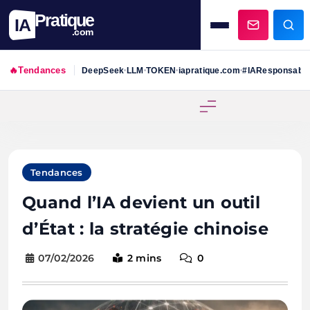
Pratique
IA
.com
🔥
Tendances
DeepSeek
LLM
TOKEN
iapratique.com
#IAResponsabl
•
•
•
•
Skip
to
content
Tendances
Quand l’IA devient un outil
d’État : la stratégie chinoise
07/02/2026
2 mins
0