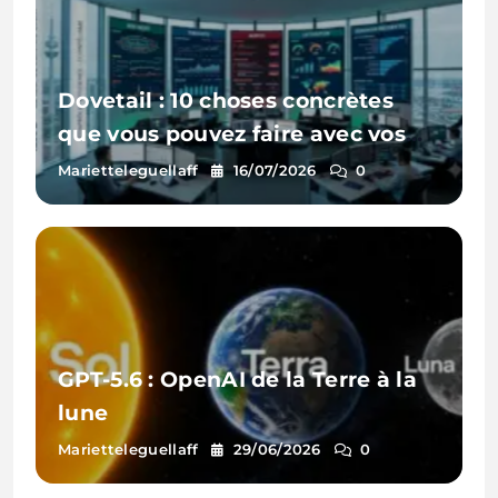
Dovetail : 10 choses concrètes
que vous pouvez faire avec vos
données clients
Marietteleguellaff
16/07/2026
0
GPT-5.6 : OpenAI de la Terre à la
lune
Marietteleguellaff
29/06/2026
0