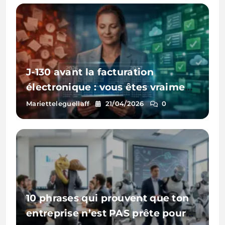
J-130 avant la facturation
électronique : vous êtes vraiment
prêt(e) ?
Marietteleguellaff
21/04/2026
0
10 phrases qui prouvent que ton
entreprise n’est PAS prête pour