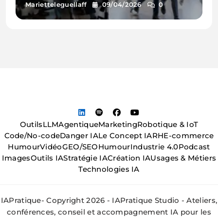
l’IA
Marietteleguellaff
09/04/2026
0
Outils
LLM
Agentique
Marketing
Robotique & IoT
Code/No-code
Danger IA
Le Concept IA
RH
E-commerce
Humour
Vidéo
GEO/SEO
Humour
Industrie 4.0
Podcast
Images
Outils IA
Stratégie IA
Création IA
Usages & Métiers
Technologies IA
IAPratique- Copyright 2026 - IAPratique Studio - Ateliers,
conférences, conseil et accompagnement IA pour les