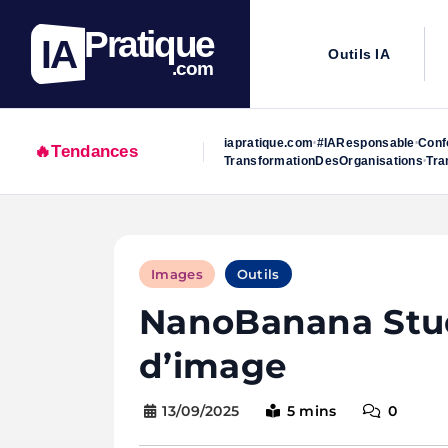
Pratique
IA
Outils IA
.com
iapratique.com
#IAResponsable
Conf
•
•
🔥
Tendances
TransformationDesOrganisations
Tra
•
Skip
to
Images
Outils
content
NanoBanana Studi
d’image
13/09/2025
5 mins
0