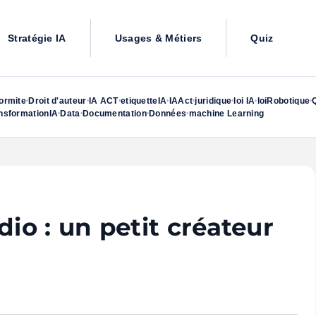
Stratégie IA
Usages & Métiers
Quiz
ormite
Droit d'auteur
IA ACT
etiquetteIA
IAAct
juridique
loi IA
loiRobotique
•
•
•
•
•
•
•
•
nsformationIA
Data
Documentation
Données
machine Learning
•
•
•
•
o : un petit créateur