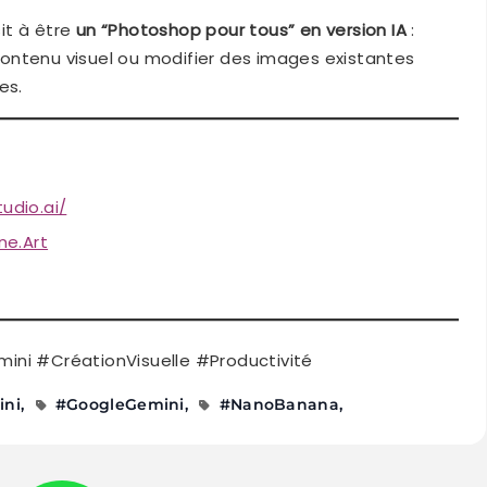
it à être
un “Photoshop pour tous” en version IA
:
ontenu visuel ou modifier des images existantes
es.
udio.ai/
ne.Art
i #CréationVisuelle #Productivité
ini
#GoogleGemini
#NanoBanana