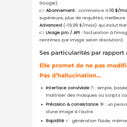
Google).
👉
Abonnement
: commence à
10 $/mo
supérieure, plus de requêtes, meilleure
Advanced
(~19,99 $/mois) qui inclut 
👉
Usage pro / API
: facturation à l’im
centimes par image selon résolution).
Ses particularités par rapport
Elle promet de ne pas modifier
Pas d’hallucination…
Interface conviviale
🖱️ : simple, bas
maîtriser des masques ou scripts c
Précision & consistance
🎯 : un pers
d’une image à l’autre.
Rapidité
⚡ : génération fluide, mêm