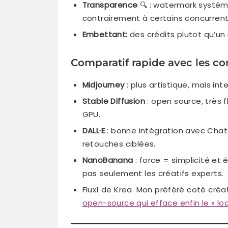
Transparence
🔍 : watermark systém
contrairement à certains concurrents
Embettant:
des crédits plutot qu’
Comparatif rapide avec les co
Midjourney
: plus artistique, mais int
Stable Diffusion
: open source, très 
GPU.
DALL·E
: bonne intégration avec Chat
retouches ciblées.
NanoBanana
: force = simplicité et éd
pas seulement les créatifs experts.
Flux1 de Krea. Mon préféré coté créat
open-source qui efface enfin le « loo