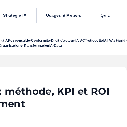
Stratégie IA
Usages & Métiers
Quiz
m
#IAResponsable
Conformite
Droit d'auteur
IA ACT
etiquetteIA
IAAct
jurid
•
•
•
•
•
•
•
rganisations
TransformationIA
Data
•
•
 : méthode, KPI et ROI
ement