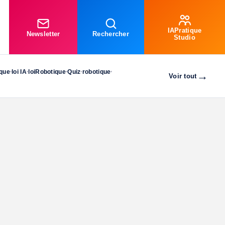
IAPratique
Newsletter
Rechercher
Studio
ique
loi IA
loiRobotique
Quiz
robotique
•
•
•
•
•
→
Voir tout