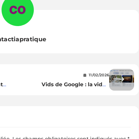
tactiapratique
11/02/2026
t
Vids de Google : la vidéo
d’entreprise pilotée par l’IA
passe à la vitesse supérieure
liée.
Les champs obligatoires sont indiqués avec
*