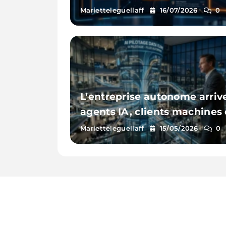
Copilot : le guide pratique
Marietteleguellaff
16/07/2026
0
L’entreprise autonome arrive
agents IA, clients machines 
opérations sans friction
Marietteleguellaff
15/05/2026
0