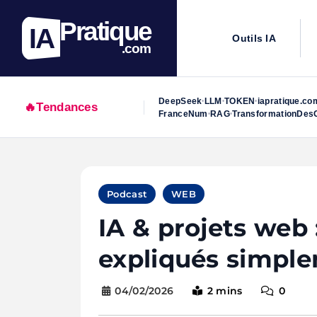
Pratique
IA
Outils IA
.com
DeepSeek
LLM
TOKEN
iapratique.co
•
•
•
🔥
Tendances
FranceNum
RAG
TransformationDesO
•
•
Skip
to
Podcast
WEB
content
IA & projets web
expliqués simpl
04/02/2026
2 mins
0