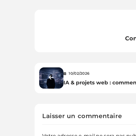
Con
10/02/2026
IA & projets web : commen
passer à l’action
Laisser un commentaire
Votre adresse e-mail ne sera pas pub