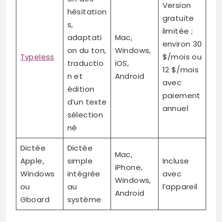
Version
hésitation
gratuite
s,
limitée ;
adaptati
Mac,
environ 30
on du ton,
Windows,
Typeless
$/mois ou
traductio
iOS,
12 $/mois
n et
Android
avec
édition
paiement
d’un texte
annuel
sélection
né
Dictée
Dictée
Mac,
Apple,
simple
Incluse
iPhone,
Windows
intégrée
avec
Windows,
ou
au
l’appareil
Android
Gboard
système