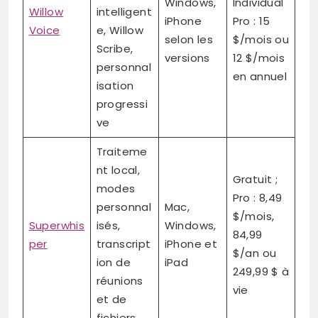
Windows,
Individual
Willow
intelligent
iPhone
Pro : 15
Voice
e, Willow
selon les
$/mois ou
Scribe,
versions
12 $/mois
personnal
en annuel
isation
progressi
ve
Traiteme
nt local,
Gratuit ;
modes
Pro : 8,49
personnal
Mac,
$/mois,
Superwhis
isés,
Windows,
84,99
per
transcript
iPhone et
$/an ou
ion de
iPad
249,99 $ à
réunions
vie
et de
fichiers