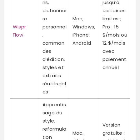
ns,
jusqu’à
dictionnai
certaines
re
Mac,
limites ;
Wispr
personnel
Windows,
Pro : 15
Flow
,
iPhone,
$/mois ou
comman
Android
12 $/mois
des
avec
d’édition,
paiement
styles et
annuel
extraits
réutilisabl
es
Apprentis
sage du
style,
Version
reformula
Mac,
gratuite ;
tion