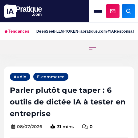
Pratique
IA
.com
🔥
Tendances
DeepSeek
LLM
TOKEN
iapratique.com
#IAResponsabl
•
•
•
•
Skip
to
content
Audio
E-commerce
Parler plutôt que taper : 6
outils de dictée IA à tester en
entreprise
08/07/2026
31 mins
0