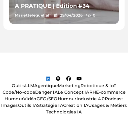
A PRATIQUE | Édition #34
Marietteleguellaff
29/04/2026
0
Outils
LLM
Agentique
Marketing
Robotique & IoT
Code/No-code
Danger IA
Le Concept IA
RH
E-commerce
Humour
Vidéo
GEO/SEO
Humour
Industrie 4.0
Podcast
Images
Outils IA
Stratégie IA
Création IA
Usages & Métiers
Technologies IA