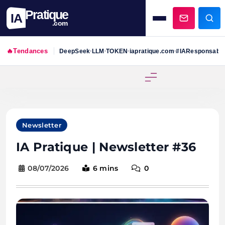
Pratique
IA
.com
🔥
Tendances
DeepSeek
LLM
TOKEN
iapratique.com
#IAResponsabl
•
•
•
•
Skip
to
content
Newsletter
IA Pratique | Newsletter #36
08/07/2026
6 mins
0