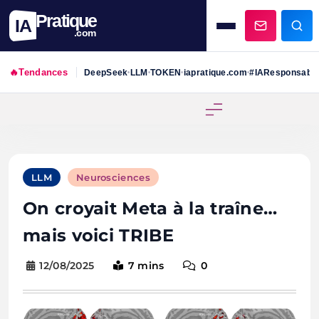
Pratique
IA
.com
🔥
Tendances
DeepSeek
LLM
TOKEN
iapratique.com
#IAResponsabl
•
•
•
•
Skip
to
content
LLM
Neurosciences
On croyait Meta à la traîne…
mais voici TRIBE
12/08/2025
7 mins
0