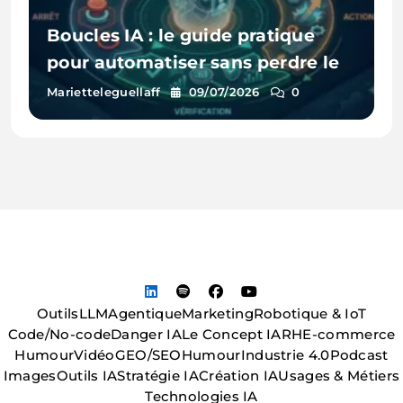
Boucles IA : le guide pratique
pour automatiser sans perdre le
contrôle ni exploser son budget
Marietteleguellaff
09/07/2026
0
Outils
LLM
Agentique
Marketing
Robotique & IoT
Code/No-code
Danger IA
Le Concept IA
RH
E-commerce
Humour
Vidéo
GEO/SEO
Humour
Industrie 4.0
Podcast
Images
Outils IA
Stratégie IA
Création IA
Usages & Métiers
Technologies IA