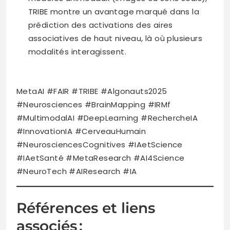
TRIBE montre un avantage marqué dans la
prédiction des activations des aires
associatives de haut niveau, là où plusieurs
modalités interagissent.
MetaAI #FAIR #TRIBE #Algonauts2025
#Neurosciences #BrainMapping #IRMf
#MultimodalAI #DeepLearning #RechercheIA
#InnovationIA #CerveauHumain
#NeurosciencesCognitives #IAetScience
#IAetSanté #MetaResearch #AI4Science
#NeuroTech #AIResearch #IA
Références et liens
associés :