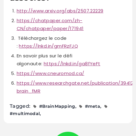
http://www.arxiv.org/abs/2507.22229
https://chatpaper.com/zh-
CN/chatpaper/paper/171941
Téléchargez le code
:
https://lnkd.in/gmFRzFJQ
En savoir plus sur le défi
algonaute:
https://lnkd.in/ga8fYeFt
https://www.cneuromod.ca/
https://www.researchgate.net/publication/3941
brain_fMR
Tagged:
#BrainMapping
#meta
#multimodal