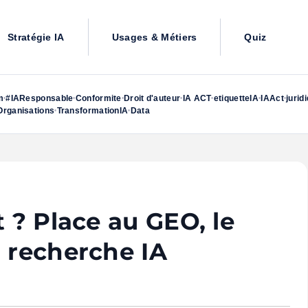
Stratégie IA
Usages & Métiers
Quiz
m
#IAResponsable
Conformite
Droit d'auteur
IA ACT
etiquetteIA
IAAct
jurid
•
•
•
•
•
•
•
rganisations
TransformationIA
Data
•
•
t ? Place au GEO, le
a recherche IA