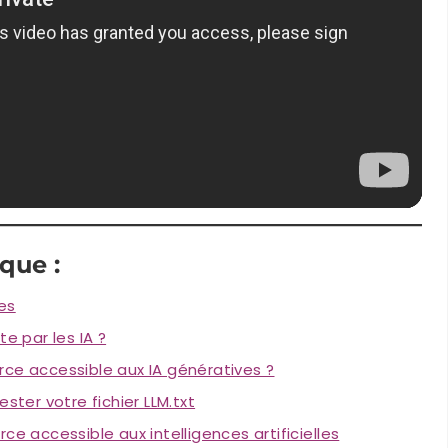
que :
tes
e par les IA ?
rce accessible aux IA génératives ?
ster votre fichier LLM.txt
accessible aux intelligences artificielles