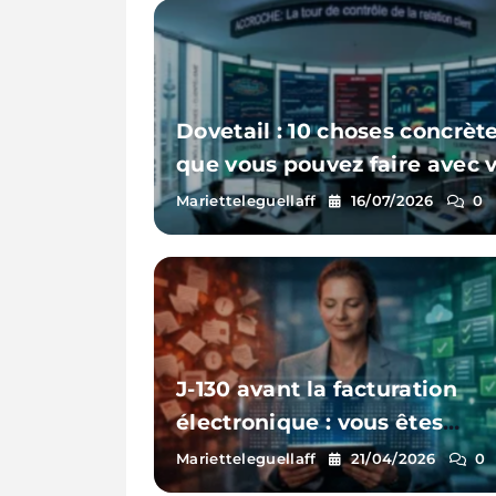
Dovetail : 10 choses concrèt
que vous pouvez faire avec 
données clients
Marietteleguellaff
16/07/2026
0
J-130 avant la facturation
électronique : vous êtes
vraiment prêt(e) ?
Marietteleguellaff
21/04/2026
0