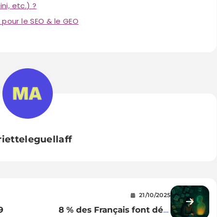
i, etc.) ?
 pour le SEO & le GEO
ietteleguellaff
21/10/2025
9
8 % des Français font déjà