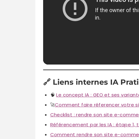
🔗
Liens internes IA Prati
🧠
Le concept IA : GEO et ses varian
🚀
Comment faire réferencer votre sit
Checklist : rendre son site e-comme
Référencement par les IA : étape 1, te
Comment rendre son site e-commerce 