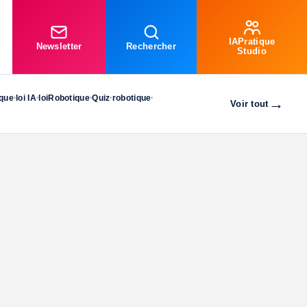
IAPratique
Newsletter
Rechercher
Studio
ique
loi IA
loiRobotique
Quiz
robotique
•
•
•
•
•
→
Voir tout