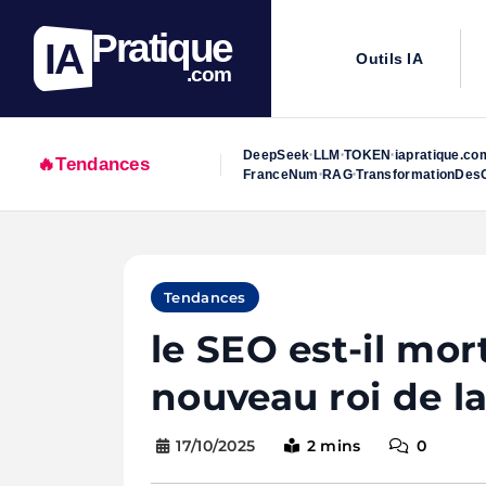
Pratique
IA
Outils IA
.com
DeepSeek
LLM
TOKEN
iapratique.co
•
•
•
🔥
Tendances
FranceNum
RAG
TransformationDesO
•
•
Skip
to
Tendances
content
le SEO est-il mor
nouveau roi de l
17/10/2025
2 mins
0