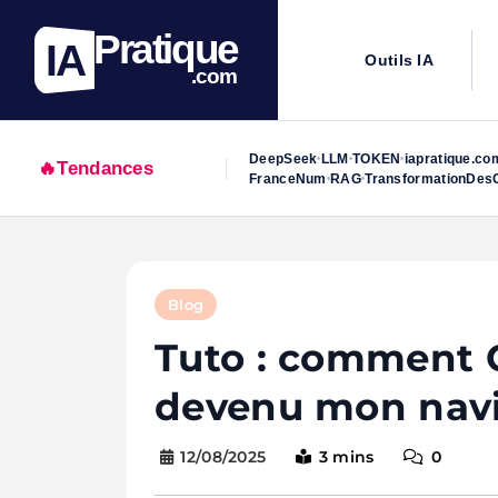
Pratique
IA
Outils IA
.com
DeepSeek
LLM
TOKEN
iapratique.co
•
•
•
🔥
Tendances
FranceNum
RAG
TransformationDesO
•
•
Skip
to
Blog
content
Tuto : comment C
devenu mon nav
12/08/2025
3 mins
0