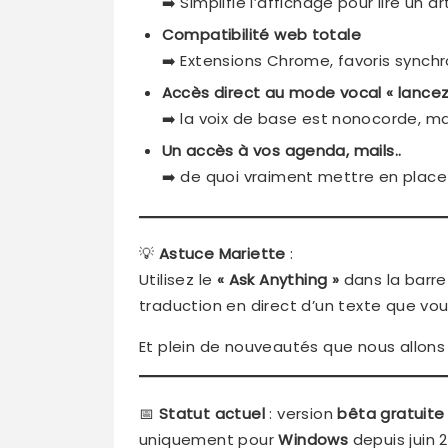
➡️ Simplifie l’affichage pour lire un a
Compatibilité web totale
➡️ Extensions Chrome, favoris synchr
Accès direct au mode vocal « lancez
➡️ la voix de base est nonocorde, ma
Un accès à vos agenda, mails..
➡️ de quoi vraiment mettre en place
💡
Astuce Mariette
:
Utilisez le
« Ask Anything »
dans la barre
traduction en direct d’un texte que vous
Et plein de nouveautés que nous allons 
📅
Statut actuel
: version
bêta gratuite
uniquement pour
Windows
depuis juin 