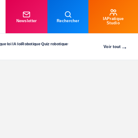
IAPratique
Newsletter
Rechercher
Studio
ique
loi IA
loiRobotique
Quiz
robotique
•
•
•
•
•
→
Voir tout