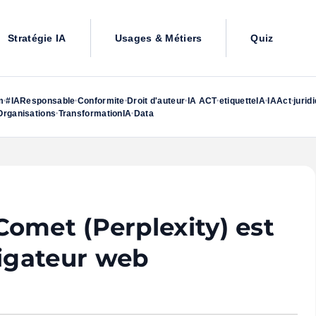
Stratégie IA
Usages & Métiers
Quiz
m
#IAResponsable
Conformite
Droit d'auteur
IA ACT
etiquetteIA
IAAct
jurid
•
•
•
•
•
•
•
rganisations
TransformationIA
Data
•
•
omet (Perplexity) est
igateur web