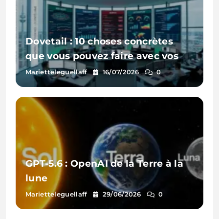
Dovetail : 10 choses concrètes
que vous pouvez faire avec vos
données clients
Marietteleguellaff
16/07/2026
0
GPT-5.6 : OpenAI de la Terre à la
lune
Marietteleguellaff
29/06/2026
0