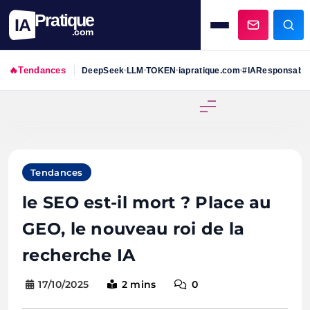
Pratique
IA
.com
🔥
Tendances
DeepSeek
LLM
TOKEN
iapratique.com
#IAResponsabl
•
•
•
•
Skip
to
content
Tendances
le SEO est-il mort ? Place au
GEO, le nouveau roi de la
recherche IA
17/10/2025
2 mins
0