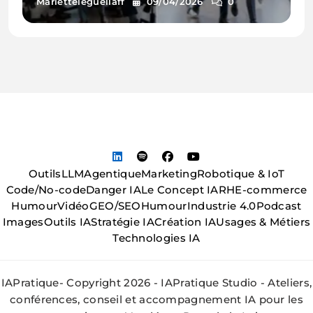
Marietteleguellaff
09/04/2026
0
Outils
LLM
Agentique
Marketing
Robotique & IoT
Code/No-code
Danger IA
Le Concept IA
RH
E-commerce
Humour
Vidéo
GEO/SEO
Humour
Industrie 4.0
Podcast
Images
Outils IA
Stratégie IA
Création IA
Usages & Métiers
Technologies IA
IAPratique- Copyright 2026 - IAPratique Studio - Ateliers,
conférences, conseil et accompagnement IA pour les