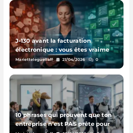
J-130 avant la facturation
électronique : vous êtes vraiment
prêt(e) ?
Marietteleguellaff
21/04/2026
0
10 phrases qui prouvent que ton
entreprise n’est PAS prête pour
l’IA