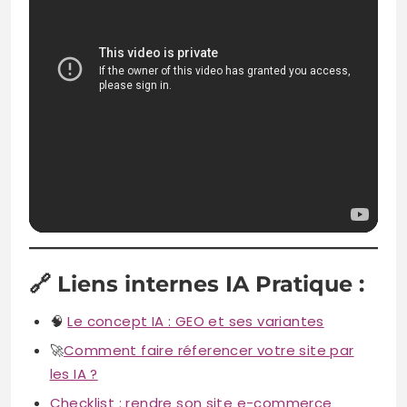
🔗
Liens internes IA Pratique :
🧠
Le concept IA : GEO et ses variantes
🚀
Comment faire réferencer votre site par
les IA ?
Checklist : rendre son site e-commerce