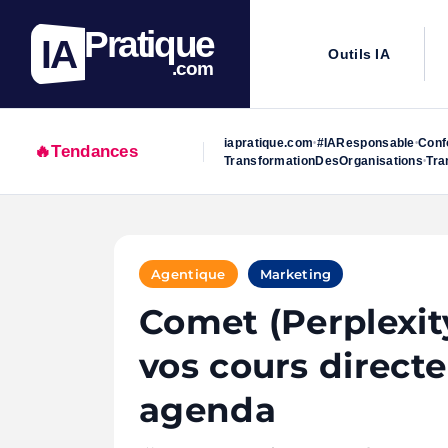
Pratique
IA
Outils IA
.com
iapratique.com
#IAResponsable
Conf
•
•
🔥
Tendances
TransformationDesOrganisations
Tra
•
Skip
to
Agentique
Marketing
content
Comet (Perplexit
vos cours direct
agenda