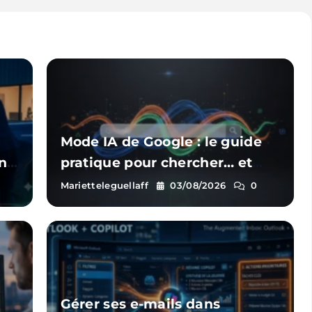
Mode IA de Google : le guide
nt
pratique pour chercher… et
e
rester visible
Marietteleguellaff
03/08/2026
0
?
Gérer ses e-mails dans