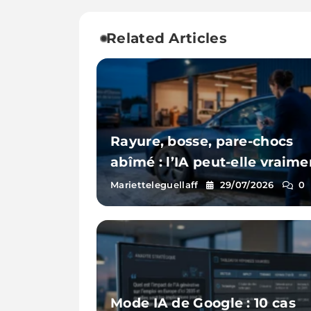
Related Articles
Rayure, bosse, pare-chocs
abîmé : l’IA peut-elle vraime
estimer les réparations d’un
Marietteleguellaff
29/07/2026
0
voiture à partir d’une photo 
Mode IA de Google : 10 cas