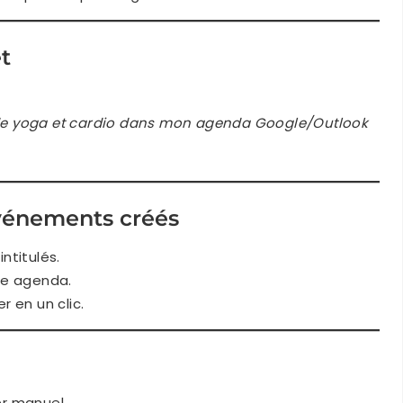
t
de yoga et cardio dans mon agenda Google/Outlook
 événements créés
ntitulés.
re agenda.
 en un clic.
ler manuel.