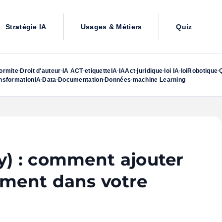
Stratégie IA
Usages & Métiers
Quiz
ormite
Droit d'auteur
IA ACT
etiquetteIA
IAAct
juridique
loi IA
loiRobotique
•
•
•
•
•
•
•
•
nsformationIA
Data
Documentation
Données
machine Learning
•
•
•
•
y) : comment ajouter
ement dans votre