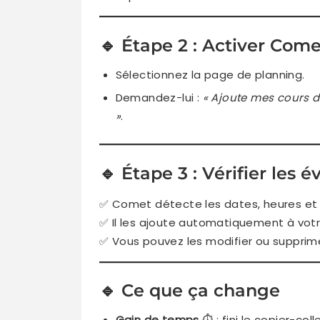
🔹 Étape 2 : Activer Come
Sélectionnez la page de planning.
Demandez-lui :
« Ajoute mes cours 
»
.
🔹 Étape 3 : Vérifier les
✅ Comet détecte les dates, heures et i
✅ Il les ajoute automatiquement à vot
✅ Vous pouvez les modifier ou supprimer
🔹 Ce que ça change
Gain de temps
⏱️ : fini le copier-col