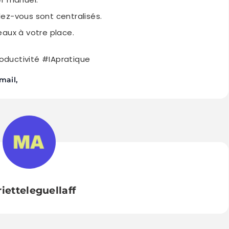
dez-vous sont centralisés.
aux à votre place.
ductivité #IApratique
mail
ietteleguellaff