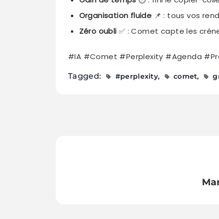
Organisation fluide
📌 : tous vos ren
Zéro oubli
✅ : Comet capte les créne
#IA #Comet #Perplexity #Agenda #Pro
Tagged:
#perplexity
comet
g
Mar