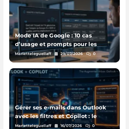
Mode IA de Google : 10 cas
d’usage et prompts pour les
entreprises
Marietteleguellaff
29/07/2026
0
Gérer ses e-mails dans Outlook
avec les filtres et Copilot : le
guide pratique
Marietteleguellaff
16/07/2026
0