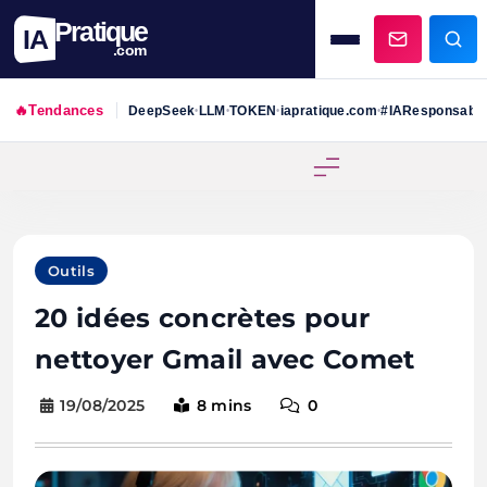
Pratique
IA
.com
🔥
Tendances
DeepSeek
LLM
TOKEN
iapratique.com
#IAResponsabl
•
•
•
•
Skip
to
content
Outils
20 idées concrètes pour
nettoyer Gmail avec Comet
19/08/2025
8 mins
0