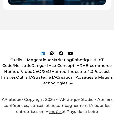
Outils
LLM
Agentique
Marketing
Robotique & IoT
Code/No-code
Danger IA
Le Concept IA
RH
E-commerce
Humour
Vidéo
GEO/SEO
Humour
Industrie 4.0
Podcast
Images
Outils IA
Stratégie IA
Création IA
Usages & Métiers
Technologies IA
IAPratique- Copyright 2026 - IAPratique Studio - Ateliers,
conférences, conseil et accompagnement IA pour les
entreprises en Vendée et Pays de la Loire