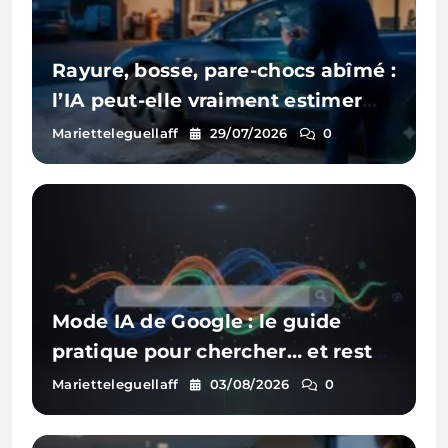
Rayure, bosse, pare-chocs abîmé :
l’IA peut-elle vraiment estimer
les réparations d’une voiture à
Marietteleguellaff
29/07/2026
0
partir d’une photo ?
Mode IA de Google : le guide
pratique pour chercher… et rester
visible
Marietteleguellaff
03/08/2026
0