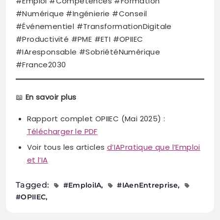
#Emploi #Compétences #Formation
#Numérique #Ingénierie #Conseil
#Événementiel #TransformationDigitale
#Productivité #PME #ETI #OPIIEC
#IAresponsable #SobriétéNumérique
#France2030
📖
En savoir plus
Rapport complet OPIIEC (Mai 2025) :
Télécharger le PDF
Voir tous les articles
d’IAPratique que l’Emploi
et l’IA
Tagged:
#EmploiIA
#IAenEntreprise
#OPIIEC