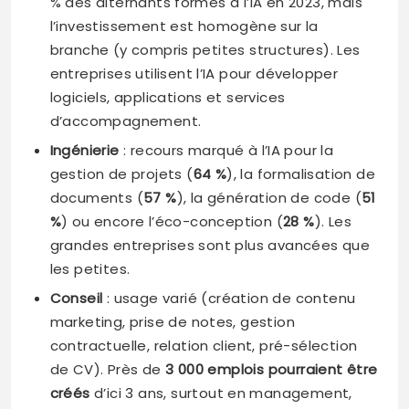
% des alternants formés à l’IA en 2023, mais
l’investissement est homogène sur la
branche (y compris petites structures). Les
entreprises utilisent l’IA pour développer
logiciels, applications et services
d’accompagnement.
Ingénierie
: recours marqué à l’IA pour la
gestion de projets (
64 %
), la formalisation de
documents (
57 %
), la génération de code (
51
%
) ou encore l’éco-conception (
28 %
). Les
grandes entreprises sont plus avancées que
les petites.
Conseil
: usage varié (création de contenu
marketing, prise de notes, gestion
contractuelle, relation client, pré-sélection
de CV). Près de
3 000 emplois pourraient être
créés
d’ici 3 ans, surtout en management,