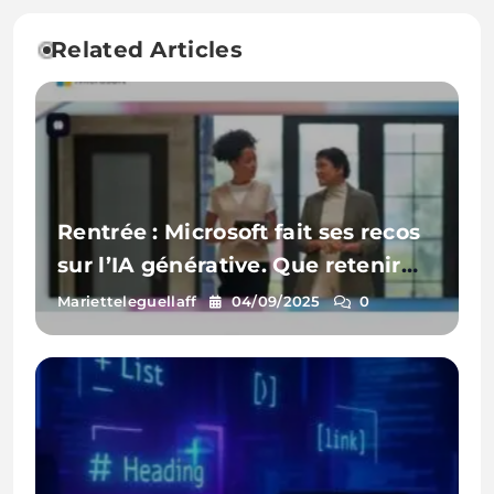
Related Articles
Rentrée : Microsoft fait ses recos
sur l’IA générative. Que retenir
pour votre entreprise ?
Marietteleguellaff
04/09/2025
0