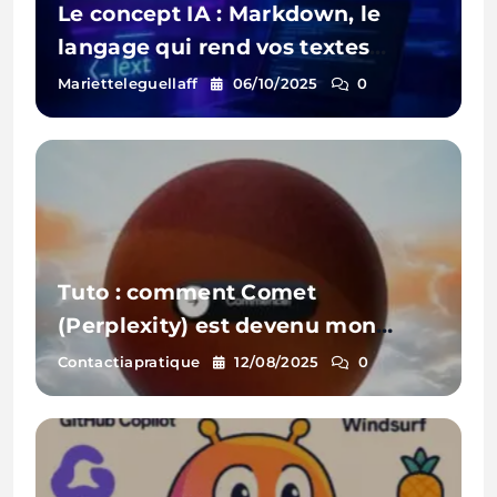
Le concept IA : Markdown, le
langage qui rend vos textes
intelligents (et beaux)
Marietteleguellaff
06/10/2025
0
Tuto : comment Comet
(Perplexity) est devenu mon
navigateur web
Contactiapratique
12/08/2025
0