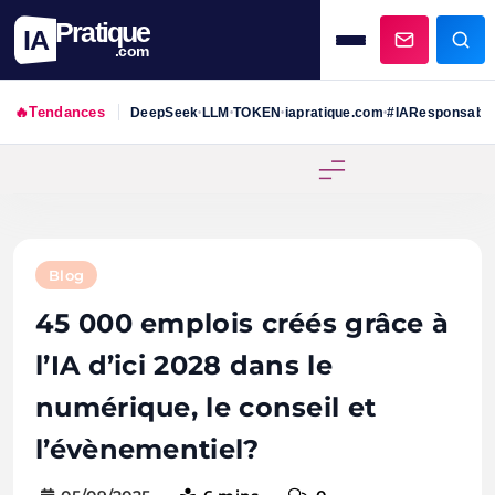
Pratique
IA
.com
🔥
Tendances
DeepSeek
LLM
TOKEN
iapratique.com
#IAResponsabl
•
•
•
•
Skip
to
content
Blog
45 000 emplois créés grâce à
l’IA d’ici 2028 dans le
numérique, le conseil et
l’évènementiel?