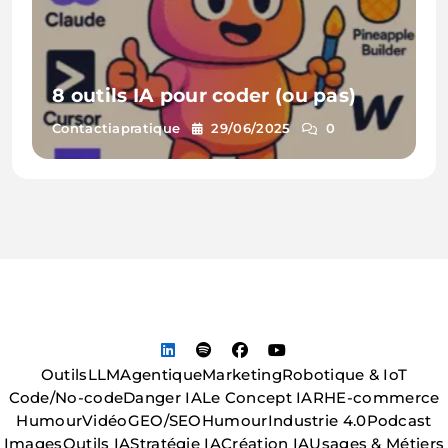
8 outils IA pour coder (ou pas)
Contactiapratique
29/06/2025
0
Outils
LLM
Agentique
Marketing
Robotique & IoT
Code/No-code
Danger IA
Le Concept IA
RH
E-commerce
Humour
Vidéo
GEO/SEO
Humour
Industrie 4.0
Podcast
Images
Outils IA
Stratégie IA
Création IA
Usages & Métiers