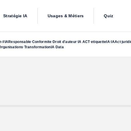
Stratégie IA
Usages & Métiers
Quiz
m
#IAResponsable
Conformite
Droit d'auteur
IA ACT
etiquetteIA
IAAct
jurid
•
•
•
•
•
•
•
rganisations
TransformationIA
Data
•
•