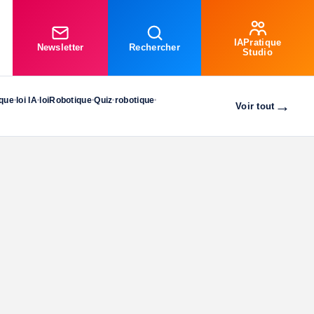
IAPratique
Newsletter
Rechercher
Studio
ique
loi IA
loiRobotique
Quiz
robotique
•
•
•
•
•
→
Voir tout