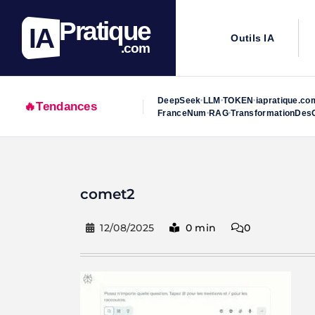
Pratique
IA
Outils IA
.com
DeepSeek
LLM
TOKEN
iapratique.co
•
•
•
🔥
Tendances
FranceNum
RAG
TransformationDesO
•
•
Skip
to
comet2
content
12/08/2025
0 min
0