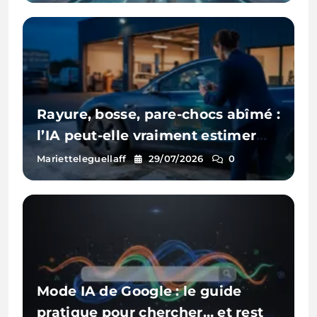
Rayure, bosse, pare-chocs abîmé :
l’IA peut-elle vraiment estimer
les réparations d’une voiture à
Marietteleguellaff
29/07/2026
0
partir d’une photo ?
Mode IA de Google : le guide
pratique pour chercher… et rester