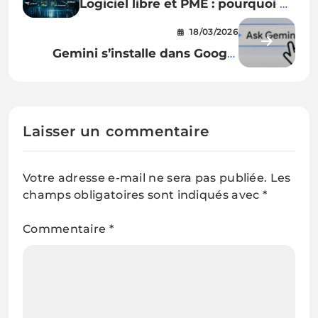
Logiciel libre et PME : pourquoi et
comment faire ?
18/03/2026
Gemini s’installe dans Google
Workspace : ce que l’IA change
dans Docs, Sheets et Slides
Laisser un commentaire
Votre adresse e-mail ne sera pas publiée.
Les
champs obligatoires sont indiqués avec
*
Commentaire
*