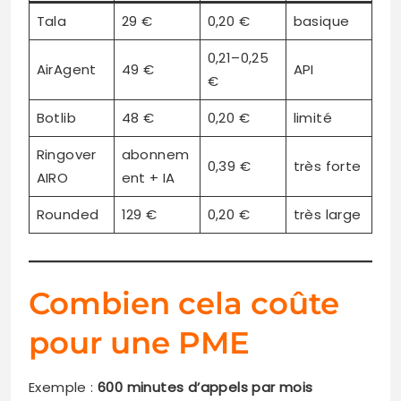
Tala
29 €
0,20 €
basique
0,21–0,25
AirAgent
49 €
API
€
Botlib
48 €
0,20 €
limité
Ringover
abonnem
0,39 €
très forte
AIRO
ent + IA
Rounded
129 €
0,20 €
très large
Combien cela coûte
pour une PME
Exemple :
600 minutes d’appels par mois