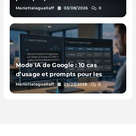
visible
Marietteleguellaff
03/08/2026
0
Mode IA de Google : 10 cas
d’usage et prompts pour les
entreprises
Marietteleguellaff
29/07/2026
0