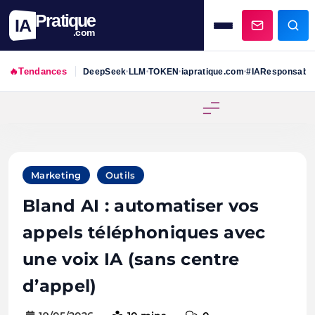
Pratique
IA
.com
🔥
Tendances
DeepSeek
LLM
TOKEN
iapratique.com
#IAResponsabl
•
•
•
•
Skip
to
content
Marketing
Outils
Bland AI : automatiser vos
appels téléphoniques avec
une voix IA (sans centre
d’appel)