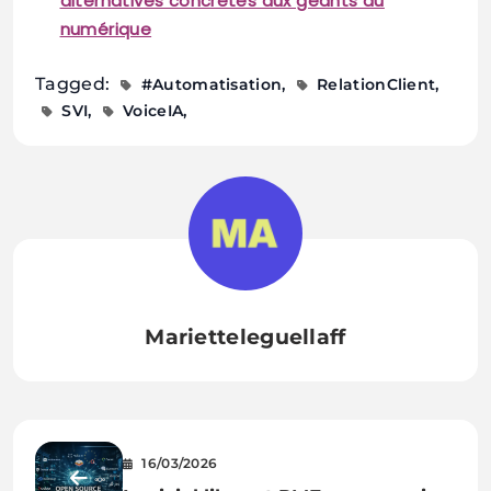
alternatives concrètes aux géants du
numérique
Tagged:
#Automatisation
RelationClient
SVI
VoiceIA
Marietteleguellaff
16/03/2026