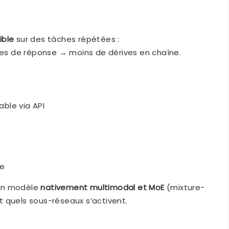
ible
sur des tâches répétées :
s de réponse → moins de dérives en chaîne.
e
able via API
le
d’un modèle
nativement multimodal et MoE
(mixture-
 quels sous-réseaux s’activent.