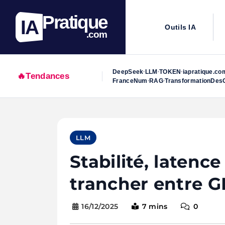
Pratique
IA
Outils IA
.com
DeepSeek
LLM
TOKEN
iapratique.co
•
•
•
🔥
Tendances
FranceNum
RAG
TransformationDesO
•
•
Skip
to
LLM
content
Stabilité, latence
trancher entre G
16/12/2025
7 mins
0