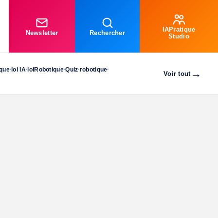
IAPratique
Newsletter
Rechercher
Studio
ique
loi IA
loiRobotique
Quiz
robotique
•
•
•
•
•
→
Voir tout