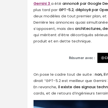
Gemini 3
a été
annoncé par Google De
plus tard par
GPT-5.2
,
déployé par Ope
deux modèles de tout premier plan, et
Derrière les annonces quasi simultané
s’opposent, mais des
architectures, de
qui méritent d’être décortiqués série
produit et en dette technique.
Résumer avec :
C
On pose le cadre tout de suite :
non, il
dirait “GPT-5.2 est meilleur que Gemini 3
En revanche,
il existe des signaux tech
cards, et de retours d’ingénieurs terrain