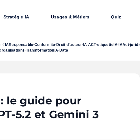
Stratégie IA
Usages & Métiers
Quiz
m
#IAResponsable
Conformite
Droit d'auteur
IA ACT
etiquetteIA
IAAct
jurid
•
•
•
•
•
•
•
rganisations
TransformationIA
Data
•
•
 : le guide pour
PT-5.2 et Gemini 3