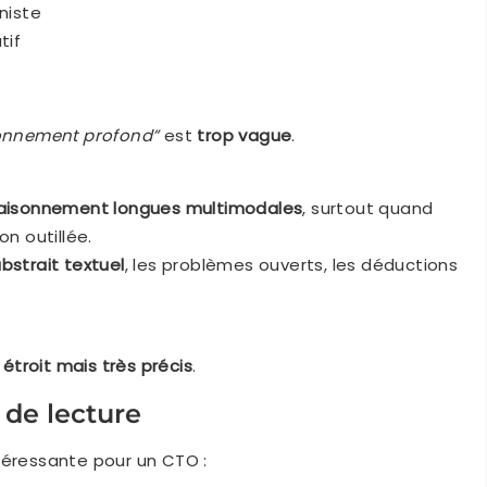
niste
tif
sonnement profond”
est
trop vague
.
raisonnement longues multimodales
, surtout quand
on outillée.
strait textuel
, les problèmes ouverts, les déductions
t
étroit mais très précis
.
é de lecture
téressante pour un CTO :