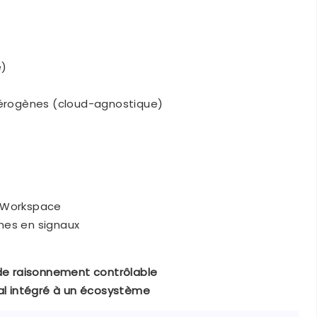
e)
étérogènes (cloud-agnostique)
/ Workspace
hes en signaux
e raisonnement contrôlable
l intégré à un écosystème