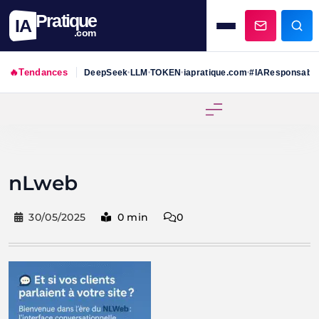
Pratique
IA
.com
🔥
Tendances
DeepSeek
LLM
TOKEN
iapratique.com
#IAResponsabl
•
•
•
•
Skip
to
content
nLweb
30/05/2025
0 min
0