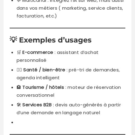
💬 Multicanal : intégrez l’IA sur web, mais aussi
dans vos métiers ( marketing, service clients,
facturation, etc.)
💡
Exemples d’usages
🛒
E-commerce
: assistant d’achat
personnalisé
🧑‍⚕️
Santé / bien-être
: pré-tri de demandes,
agenda intelligent
🏨
Tourisme / hôtels
: moteur de réservation
conversationnel
🛠️
Services B2B
: devis auto-générés à partir
d’une demande en langage naturel