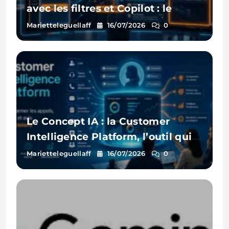
avec les filtres et Copilot : le
guide pratique
Marietteleguellaff
16/07/2026
0
Le Concept IA : la Customer
Intelligence Platform, l’outil qui
écoute enfin tous vos clients
Marietteleguellaff
16/07/2026
0