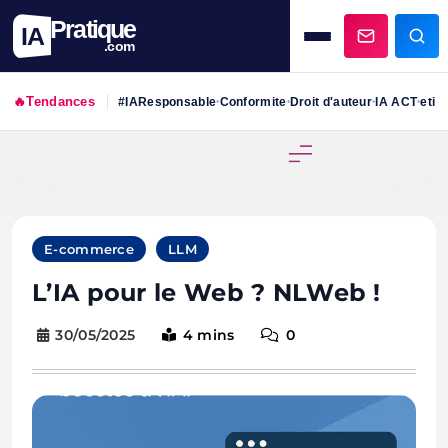
Pratique
IA
.com
🔥
Tendances
#IAResponsable
Conformite
Droit d'auteur
IA ACT
etiq
•
•
•
•
Skip
to
content
E-commerce
LLM
L’IA pour le Web ? NLWeb !
30/05/2025
4 mins
0