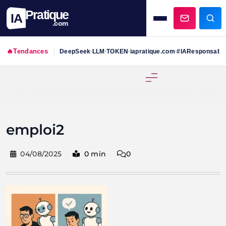
Pratique
IA
.com
🔥
Tendances
DeepSeek
LLM
TOKEN
iapratique.com
#IAResponsabl
•
•
•
•
Skip
to
content
emploi2
04/08/2025
0 min
0