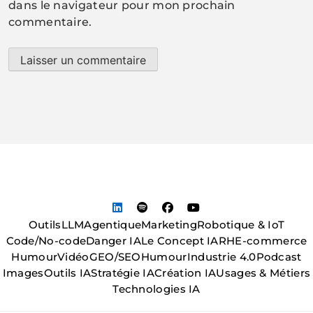
dans le navigateur pour mon prochain
commentaire.
Outils
LLM
Agentique
Marketing
Robotique & IoT
Code/No-code
Danger IA
Le Concept IA
RH
E-commerce
Humour
Vidéo
GEO/SEO
Humour
Industrie 4.0
Podcast
Images
Outils IA
Stratégie IA
Création IA
Usages & Métiers
Technologies IA