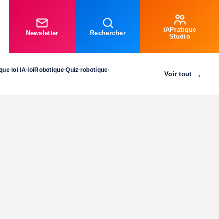
IAPratique
Newsletter
Rechercher
Studio
ique
loi IA
loiRobotique
Quiz
robotique
•
•
•
•
•
→
Voir tout