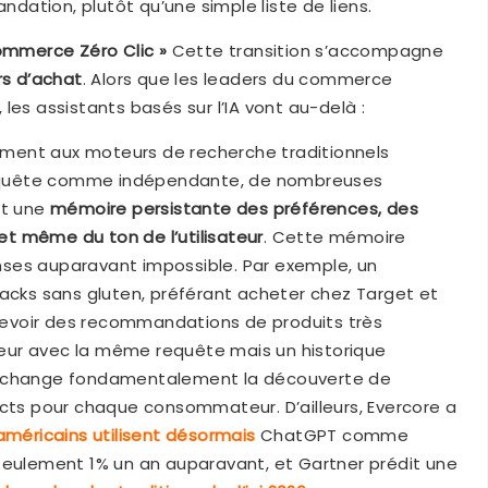
ation, plutôt qu’une simple liste de liens.
Commerce Zéro Clic »
Cette transition s’accompagne
rs d’achat
. Alors que les leaders du commerce
, les assistants basés sur l’IA vont au-delà :
ement aux moteurs de recherche traditionnels
equête comme indépendante, de nombreuses
nt une
mémoire persistante des préférences, des
t même du ton de l’utilisateur
. Cette mémoire
ses auparavant impossible. Par exemple, un
nacks sans gluten, préférant acheter chez Target et
recevoir des recommandations de produits très
ateur avec la même requête mais un historique
e change fondamentalement la découverte de
ncts pour chaque consommateur. D’ailleurs, Evercore a
éricains utilisent désormais
ChatGPT comme
seulement 1% un an auparavant, et Gartner prédit une