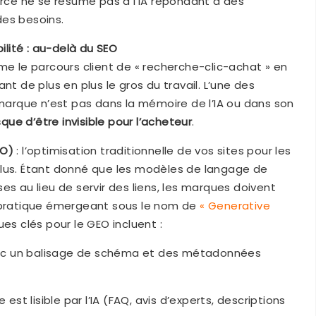
ce ne se résume pas à l’IA répondant à des
 des besoins.
bilité : au-delà du SEO
le parcours client de « recherche-clic-achat » en
nt de plus en plus le gros du travail. L’une des
 marque n’est pas dans la mémoire de l’IA ou dans son
isque d’être invisible pour l’acheteur
.
EO)
: l’optimisation traditionnelle de vos sites pour les
plus. Étant donné que les modèles de langage de
es au lieu de servir des liens, les marques doivent
une pratique émergeant sous le nom de
« Generative
es clés pour le GEO incluent :
vec un balisage de schéma et des métadonnées
t lisible par l’IA (FAQ, avis d’experts, descriptions