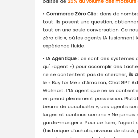
baisse de
25% du volume des moteurs de
•
Commerce Zéro Clic
: dans de nombreu
tout. Ils posent une question, obtienn
tout en une seule conversation. Ce n
zéro clic », où les agents IA fusionnent 
expérience fluide.
•
IA Agentique
: ce sont des systèmes q
qu' »agent ») pour accomplir des tâche
ne se contentent pas de chercher,
ils
le « Buy for Me » d’Amazon, ChatGPT Ad
Walmart. L’IA agentique ne se contente
en prend pleinement possession. Plut
beurre de cacahuète », ces agents son
larges et continus comme « Ne jamais 
garde-manger ». Pour ce faire, l’agent
(historique d’achats, niveaux de stock, p