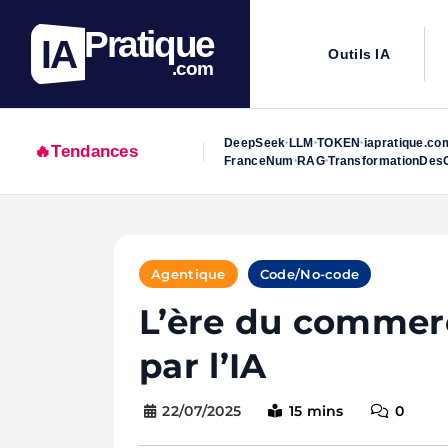
Pratique
IA
Outils IA
.com
DeepSeek
LLM
TOKEN
iapratique.co
•
•
•
🔥
Tendances
FranceNum
RAG
TransformationDesO
•
•
Skip
to
Agentique
Code/No-code
content
L’ère du commerc
par l’IA
22/07/2025
15 mins
0