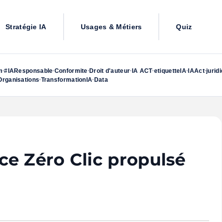
Stratégie IA
Usages & Métiers
Quiz
m
#IAResponsable
Conformite
Droit d'auteur
IA ACT
etiquetteIA
IAAct
jurid
•
•
•
•
•
•
•
rganisations
TransformationIA
Data
•
•
e Zéro Clic propulsé