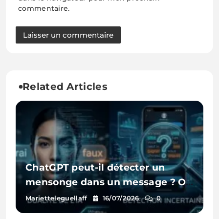
commentaire.
Related Articles
ChatGPT peut-il détecter un
mensonge dans un message ? On
a testé
Marietteleguellaff
16/07/2026
0