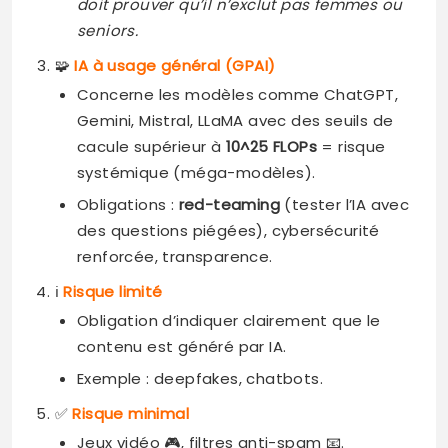
doit prouver qu’il n’exclut pas femmes ou
seniors.
🧩
IA à usage général (GPAI)
Concerne les modèles comme ChatGPT,
Gemini, Mistral, LLaMA avec des seuils de
cacule supérieur à
10^25 FLOPs
= risque
systémique (méga-modèles).
Obligations :
red-teaming
(tester l’IA avec
des questions piégées), cybersécurité
renforcée, transparence.
ℹ️
Risque limité
Obligation d’indiquer clairement que le
contenu est généré par IA.
Exemple : deepfakes, chatbots.
✅
Risque minimal
Jeux vidéo 🎮, filtres anti-spam 📧.