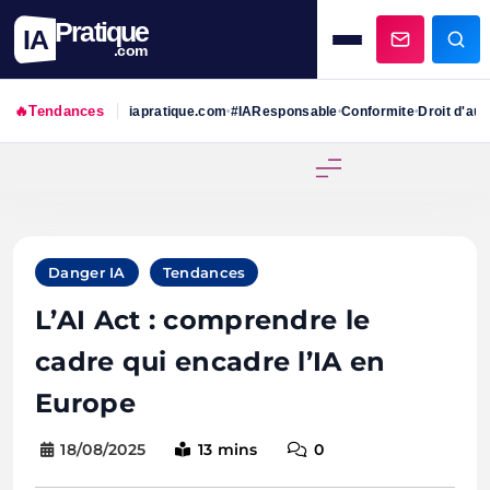
Pratique
IA
.com
🔥
Tendances
iapratique.com
#IAResponsable
Conformite
Droit d'aut
•
•
•
Skip
to
content
Danger IA
Tendances
L’AI Act : comprendre le
cadre qui encadre l’IA en
Europe
18/08/2025
13 mins
0