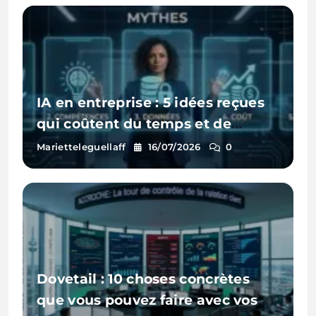
IA en entreprise : 5 idées reçues
qui coûtent du temps et de
l’argent
Marietteleguellaff
16/07/2026
0
Dovetail : 10 choses concrètes
que vous pouvez faire avec vos