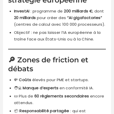
InvestAI
: programme de
200 milliards €
, dont
20 milliards
pour créer des
“AI gigafactories”
(centres de calcul avec 100 000 processeurs).
Objectif : ne pas laisser l’IA européenne à la
traîne face aux États-Unis ou à la Chine.
🔎 Zones de friction et
débats
💸
Coûts
élevés pour PME et startups.
🧑‍💻
Manque d’experts
en conformité IA.
📜 Plus de
60 règlements secondaires
encore
attendus.
📦
Responsabilité partagée
: qui est