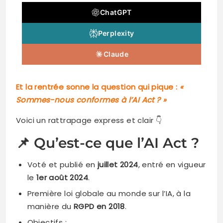
ChatGPT
Perplexity
Claude
Et la rentrée sonne la question qui pique :
«
Sommes-nous conformes à l’AI Act ? »
Voici un rattrapage express et clair 👇
📌 Qu’est-ce que l’AI Act ?
Voté et publié en
juillet 2024
, entré en vigueur
le
1er août 2024
.
Première loi globale au monde sur l’IA, à la
manière du
RGPD en 2018
.
Objectifs :