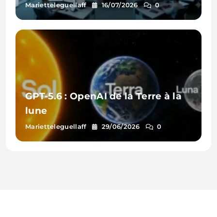
données clients
Marietteleguellaff
16/07/2026
0
GPT-5.6 : OpenAI de la Terre à la
lune
Marietteleguellaff
29/06/2026
0