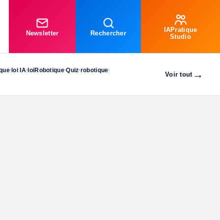
IAPratique
Newsletter
Rechercher
Studio
ique
loi IA
loiRobotique
Quiz
robotique
•
•
•
•
•
→
Voir tout