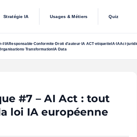
Stratégie IA
Usages & Métiers
Quiz
m
#IAResponsable
Conformite
Droit d'auteur
IA ACT
etiquetteIA
IAAct
jurid
•
•
•
•
•
•
•
rganisations
TransformationIA
Data
•
•
ue #7 – AI Act : tout
a loi IA européenne