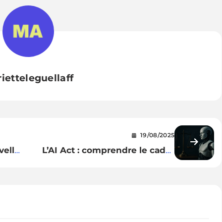
ietteleguellaff
19/08/2025
velle
L’AI Act : comprendre le cadre
qui encadre l’IA en Europe
A ACT)