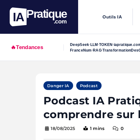
Pratique
IA
Outils IA
.com
DeepSeek
LLM
TOKEN
iapratique.co
•
•
•
🔥
Tendances
FranceNum
RAG
TransformationDesO
•
•
Skip
to
Danger IA
Podcast
content
Podcast IA Pratiq
comprendre sur l
18/08/2025
1 mins
0