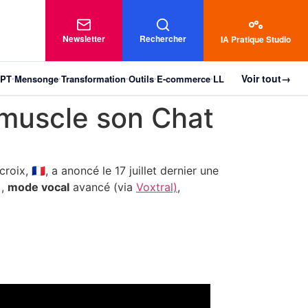
Newsletter
Rechercher
IA Pratique Studio
Voir tout
→
GPT
Mensonge
Transformation
Outils
E-commerce
LLM
Robotique & IoT
•
•
•
•
•
•
 muscle son Chat
ix, 🇫🇷, a anoncé le 17 juillet dernier une
)
,
mode vocal
avancé (via
Voxtral)
,