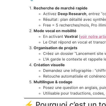
Recherche de marché rapide
Activez
Deep Research
, entrez “
Résultat : plan détaillé avec synthè
Free = 5 recherches/mois, Pro illimi
Mode vocal en mobilité
En activant
Voxtral
(
voir notre arti
Le Chat répond en vocal et transcri
Organisation de projets
Créez un dossier “Lancement site we
L’IA garde le contexte et rappelle le
Création visuelle
Demandez une infographie : “chiffr
Retouche automatisée et cohérence
Multilingue & codage
Posez une question en anglais, pui
Utilisable pour traductions, codes, 
⚡ Pourquoi c’est un t