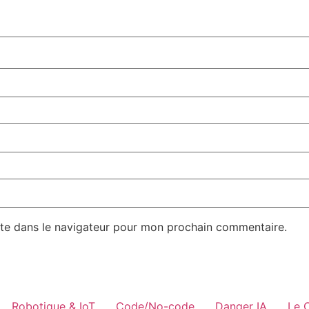
te dans le navigateur pour mon prochain commentaire.
Robotique & IoT
Code/No-code
Danger IA
Le 