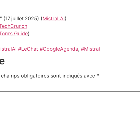
(17 juillet 2025) (
Mistral AI
)
TechCrunch
Tom’s Guide
)
MistralAI #LeChat #GoogleAgenda
,
#Mistral
e
 champs obligatoires sont indiqués avec
*