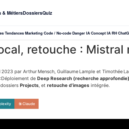
 & Métiers
Dossiers
Quiz
es
Tendances
Marketing
Code / No-code
Danger IA
Concept IA
RH
Chat
•
•
•
•
•
•
•
cal, retouche : Mistral
il 2023 par Arthur Mensch, Guillaume Lample et Timothée Lacro
A :Déploiement de
Deep Research (recherche approfondie
 dossiers
Projects
, et
retouche d’images
intégrée.
plexity
Claude