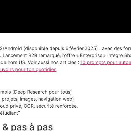
S/Android (disponible depuis 6 février 2025) , avec des form
). Lancement B2B remarqué, l’offre « Enterprise » intègre Sh
e hors US. Voir aussi nos articles :
10 prompts pour autom
uvoirs pour ton quotidien
/mois (Deep Research pour tous)
, projets, images, navigation web)
cloud privé, OCR, sécurité renforcée.
“étudiant”
 & pas à pas