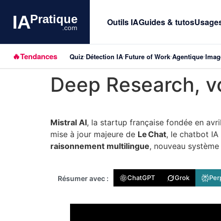
IA
Pratique
Outils IA
Guides & tutos
Usages
.com
🔥
Tendances
Quiz
Détection IA
Future of Work
Agentique
Imag
Aller au
•
•
•
•
contenu
Deep Research, vo
principal
Mistral AI
, la startup française fondée en avr
mise à jour majeure de
Le Chat
, le chatbot I
raisonnement multilingue
, nouveau système
ChatGPT
Grok
Per
Résumer avec :