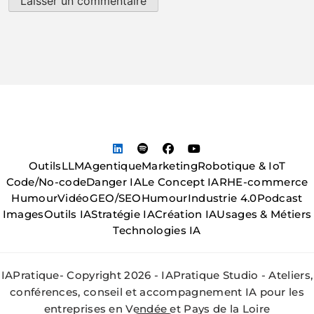
Outils
LLM
Agentique
Marketing
Robotique & IoT
Code/No-code
Danger IA
Le Concept IA
RH
E-commerce
Humour
Vidéo
GEO/SEO
Humour
Industrie 4.0
Podcast
Images
Outils IA
Stratégie IA
Création IA
Usages & Métiers
Technologies IA
IAPratique- Copyright 2026 - IAPratique Studio - Ateliers,
conférences, conseil et accompagnement IA pour les
entreprises en Vendée et Pays de la Loire