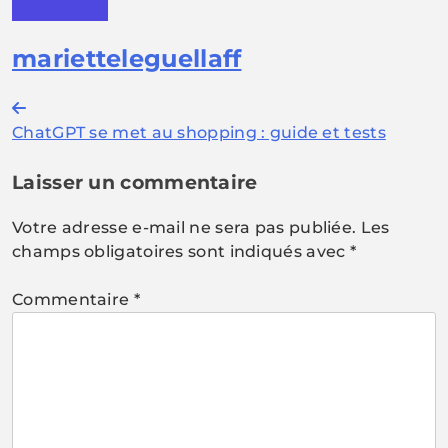
marietteleguellaff
Navigation
ChatGPT se met au shopping : guide et tests
de
l’article
Laisser un commentaire
Votre adresse e-mail ne sera pas publiée.
Les
champs obligatoires sont indiqués avec
*
Commentaire
*