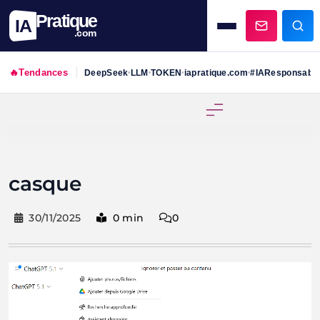
Pratique
IA
.com
🔥
Tendances
DeepSeek
LLM
TOKEN
iapratique.com
#IAResponsabl
•
•
•
•
Skip
to
content
casque
30/11/2025
0 min
0
Lecteur
vidéo